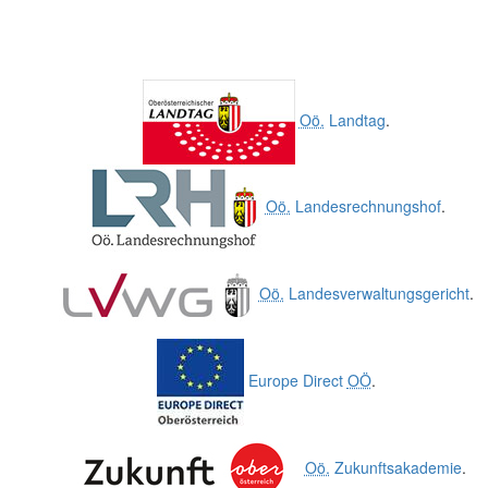
Oö.
Landtag
.
Oö.
Landesrechnungshof
.
Oö.
Landesverwaltungsgericht
.
Europe Direct
OÖ
.
Oö.
Zukunftsakademie
.