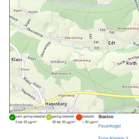
Quellen:
DORIS
,
basemap.at
Station
sehr gering belastet
gering belastet
belastet
0 bis 35 µg/m³
35 bis 50 µg/m³
> 50 µg/m³
Feuerkogel
Enns-Kristein 3