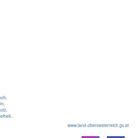
uch
.
um
.
utz
.
eiheit
.
www.land-oberoesterreich.gv.at