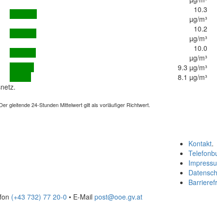
10.3
µg/m³
10.2
µg/m³
10.0
µg/m³
9.3 µg/m³
8.1 µg/m³
netz.
 gleitende 24-Stunden Mittelwert gilt als vorläufiger Richtwert.
Kontakt
.
Telefonb
Impress
Datensch
Barrierefr
efon
(+43 732) 77 20-0
• E-Mail
post@ooe.gv.at