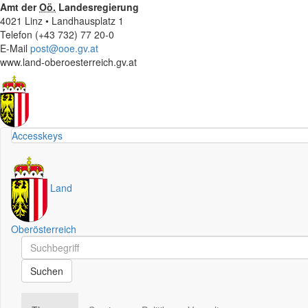
Amt der
Oö.
Landesregierung
4021 Linz • Landhausplatz 1
Telefon (+43 732) 77 20-0
E-Mail
post@ooe.gv.at
www.land-oberoesterreich.gv.at
Accesskeys
Land
Oberösterreich
Schnellsuche
Schnellsuche
Suchen