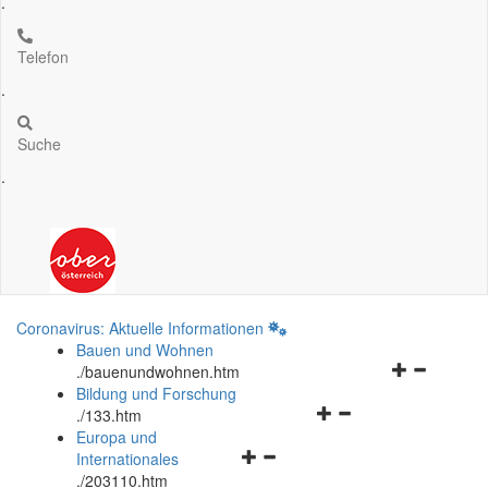
.
Telefon
.
Suche
.
Coronavirus: Aktuelle Informationen
Bauen und Wohnen
Navigationsm
.
/bauenundwohnen.htm
öffnen
Bildung und Forschung
Navigationsmenü
und
.
/133.htm
öffnen
schließen
Europa und
Navigationsmenü
und
Internationales
öffnen
schließen
.
/203110.htm