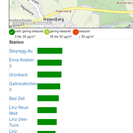
Quellen:
DORIS
,
basemap.at
sehr gering belastet
gering belastet
belastet
0 bis 35 µg/m³
35 bis 50 µg/m³
> 50 µg/m³
Station
Steyregg-Au
Enns-Kristein
3
Grünbach
Gallneukirchen
3
Bad Zell
Linz-Neue
Welt
Linz-24er-
Turm
Linz-