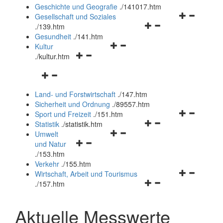
und
Geschichte und Geografie
.
/141017.htm
schließen
Navigationsm
Gesellschaft und Soziales
Navigationsmenü
öffnen
.
/139.htm
öffnen
und
Gesundheit
.
/141.htm
Navigationsmenü
und
schließen
Kultur
Navigationsmenü
öffnen
schließen
.
/kultur.htm
öffnen
und
Navigationsmenü
und
schließen
öffnen
schließen
Land- und Forstwirtschaft
.
/147.htm
und
Sicherheit und Ordnung
.
/89557.htm
schließen
Navigationsm
Sport und Freizeit
.
/151.htm
Navigationsmenü
öffnen
Statistik
.
/statistik.htm
Navigationsmenü
öffnen
und
Umwelt
Navigationsmenü
öffnen
und
schließen
und Natur
öffnen
und
schließen
.
/153.htm
und
schließen
Verkehr
.
/155.htm
schließen
Navigationsm
Wirtschaft, Arbeit und Tourismus
Navigationsmenü
öffnen
.
/157.htm
öffnen
und
und
schließen
Aktuelle Messwerte
schließen