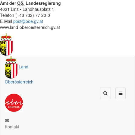
Amt der
Oö.
Landesregierung
4021 Linz • Landhausplatz 1
Telefon (+43 732) 77 20-0
E-Mail
post@ooe.gv.at
www.land-oberoesterreich.gv.at
Land
Oberösterreich
Kontakt