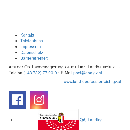
Kontakt
.
Telefonbuch
.
Impressum
.
Datenschutz
.
Barrierefreiheit
.
Amt der Oö. Landesregierung • 4021 Linz, Landhausplatz 1
•
Telefon
(+43 732) 77 20-0
• E-Mail
post@ooe.gv.at
www.land-oberoesterreich.gv.at
.
.
Oö.
Landtag
.