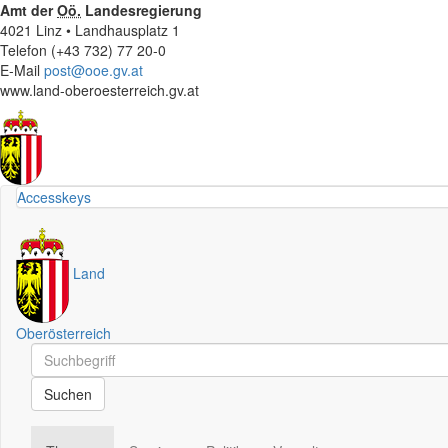
Amt der
Oö.
Landesregierung
4021 Linz • Landhausplatz 1
Telefon (+43 732) 77 20-0
E-Mail
post@ooe.gv.at
www.land-oberoesterreich.gv.at
Accesskeys
Land
Oberösterreich
Schnellsuche
Schnellsuche
Suchen