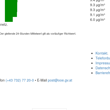
9.3 µg/m³
9.3 µg/m³
9.1 µg/m³
6.0 µg/m³
netz.
 gleitende 24-Stunden Mittelwert gilt als vorläufiger Richtwert.
Kontakt
.
Telefonb
Impress
Datensch
Barrierefr
efon
(+43 732) 77 20-0
• E-Mail
post@ooe.gv.at