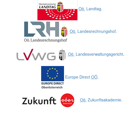
Oö.
Landtag
.
Oö.
Landesrechnungshof
.
Oö.
Landesverwaltungsgericht
.
Europe Direct
OÖ
.
Oö.
Zukunftsakademie
.