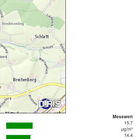
Messwert
15.7
µg/m³
14.4