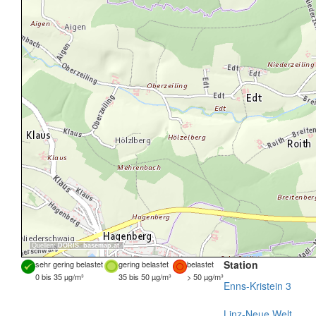
Quellen:
DORIS
,
basemap.at
Station
sehr gering belastet
gering belastet
belastet
0 bis 35 µg/m³
35 bis 50 µg/m³
> 50 µg/m³
Enns-Kristein 3
Linz-Neue Welt