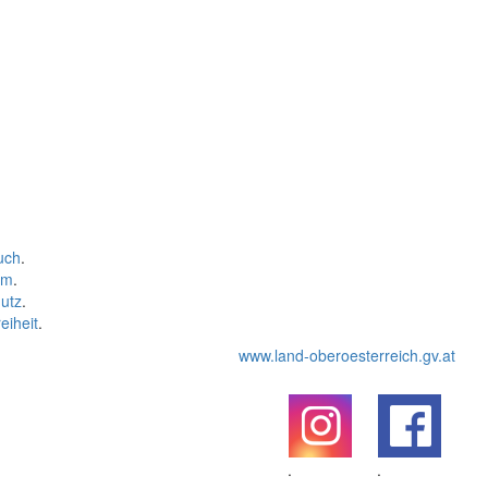
uch
.
um
.
utz
.
eiheit
.
www.land-oberoesterreich.gv.at
.
.