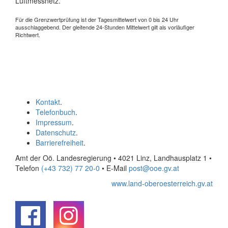
Luftmessnetz.
Für die Grenzwertprüfung ist der Tagesmittelwert von 0 bis 24 Uhr
ausschlaggebend. Der gleitende 24-Stunden Mittelwert gilt als vorläufiger
Richtwert.
Kontakt
.
Telefonbuch
.
Impressum
.
Datenschutz
.
Barrierefreiheit
.
Amt der Oö. Landesregierung • 4021 Linz, Landhausplatz 1
•
Telefon
(+43 732) 77 20-0
• E-Mail
post@ooe.gv.at
www.land-oberoesterreich.gv.at