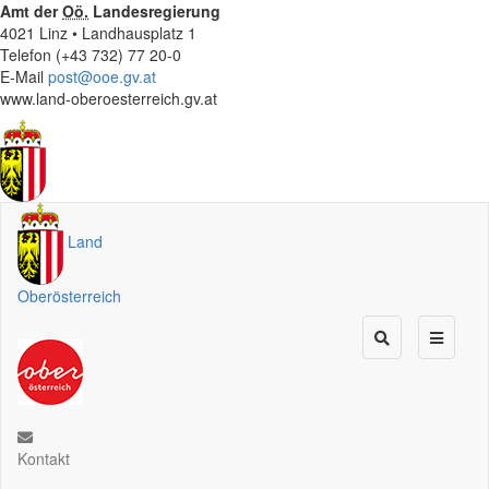
Amt der
Oö.
Landesregierung
4021 Linz • Landhausplatz 1
Telefon (+43 732) 77 20-0
E-Mail
post@ooe.gv.at
www.land-oberoesterreich.gv.at
Land
Oberösterreich
Kontakt