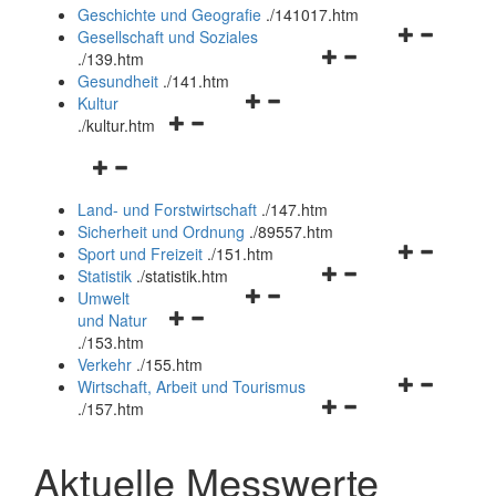
und
Geschichte und Geografie
.
/141017.htm
schließen
Navigationsm
Gesellschaft und Soziales
Navigationsmenü
öffnen
.
/139.htm
öffnen
und
Gesundheit
.
/141.htm
Navigationsmenü
und
schließen
Kultur
Navigationsmenü
öffnen
schließen
.
/kultur.htm
öffnen
und
Navigationsmenü
und
schließen
öffnen
schließen
Land- und Forstwirtschaft
.
/147.htm
und
Sicherheit und Ordnung
.
/89557.htm
schließen
Navigationsm
Sport und Freizeit
.
/151.htm
Navigationsmenü
öffnen
Statistik
.
/statistik.htm
Navigationsmenü
öffnen
und
Umwelt
Navigationsmenü
öffnen
und
schließen
und Natur
öffnen
und
schließen
.
/153.htm
und
schließen
Verkehr
.
/155.htm
schließen
Navigationsm
Wirtschaft, Arbeit und Tourismus
Navigationsmenü
öffnen
.
/157.htm
öffnen
und
und
schließen
Aktuelle Messwerte
schließen