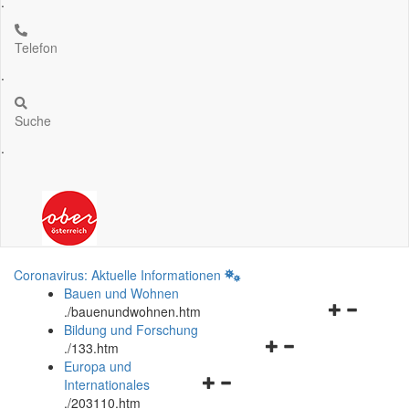
.
Telefon
.
Suche
.
Coronavirus: Aktuelle Informationen
Bauen und Wohnen
Navigationsm
.
/bauenundwohnen.htm
öffnen
Bildung und Forschung
Navigationsmenü
und
.
/133.htm
öffnen
schließen
Europa und
Navigationsmenü
und
Internationales
öffnen
schließen
.
/203110.htm