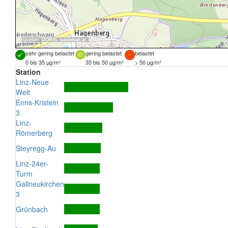
Quellen:
DORIS
,
basemap.at
sehr gering belastet
gering belastet
belastet
0 bis 35 µg/m³
35 bis 50 µg/m³
> 50 µg/m³
Station
Linz-Neue
Welt
Enns-Kristein
3
Linz-
Römerberg
Steyregg-Au
Linz-24er-
Turm
Gallneukirchen
3
Grünbach