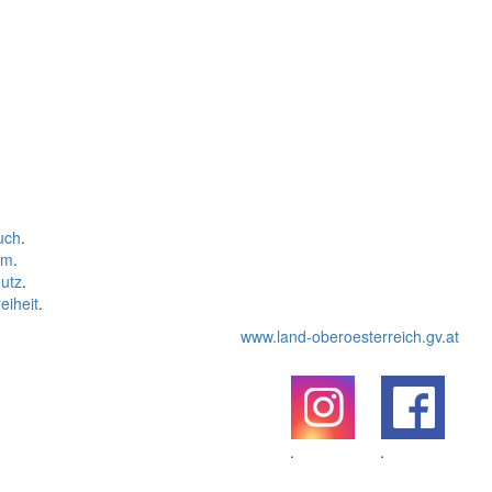
uch
.
um
.
utz
.
eiheit
.
www.land-oberoesterreich.gv.at
.
.