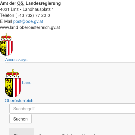
Amt der
Oö.
Landesregierung
4021 Linz • Landhausplatz 1
Telefon (+43 732) 77 20-0
E-Mail
post@ooe.gv.at
www.land-oberoesterreich.gv.at
Accesskeys
Land
Oberösterreich
Schnellsuche
Schnellsuche
Suchen