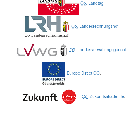
Oö.
Landtag
.
Oö.
Landesrechnungshof
.
Oö.
Landesverwaltungsgericht
.
Europe Direct
OÖ
.
Oö.
Zukunftsakademie
.