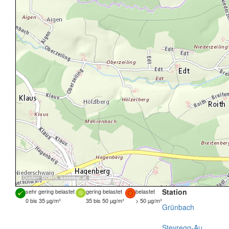
Quellen:
DORIS
,
basemap.at
Station
sehr gering belastet
gering belastet
belastet
0 bis 35 µg/m³
35 bis 50 µg/m³
> 50 µg/m³
Grünbach
Steyregg-Au