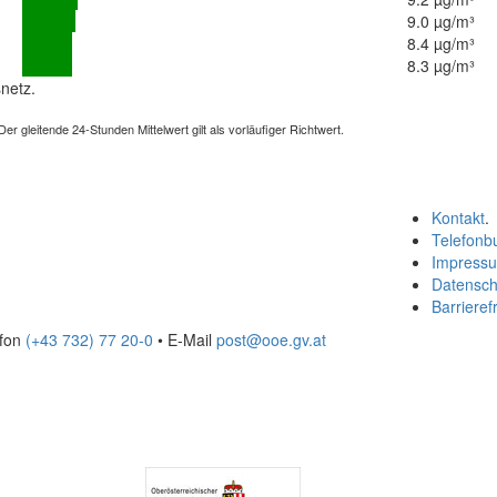
9.0 µg/m³
8.4 µg/m³
8.3 µg/m³
netz.
 gleitende 24-Stunden Mittelwert gilt als vorläufiger Richtwert.
Kontakt
.
Telefonb
Impress
Datensch
Barrierefr
efon
(+43 732) 77 20-0
• E-Mail
post@ooe.gv.at