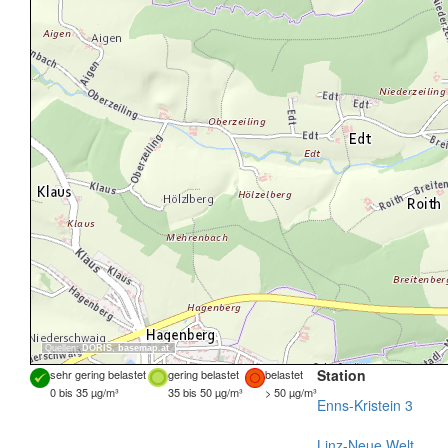
Quellen:
DORIS
,
basemap.at
Station
sehr gering belastet
gering belastet
belastet
0 bis 35 µg/m³
35 bis 50 µg/m³
> 50 µg/m³
Enns-Kristein 3
Linz-Neue Welt