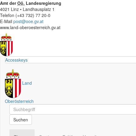
Amt der
Oö.
Landesregierung
4021 Linz • Landhausplatz 1
Telefon (+43 732) 77 20-0
E-Mail
post@ooe.gv.at
www.land-oberoesterreich.gv.at
Accesskeys
Land
Oberösterreich
Schnellsuche
Schnellsuche
Suchen