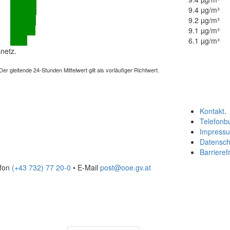
9.4 µg/m³
9.2 µg/m³
9.1 µg/m³
6.1 µg/m³
netz.
 gleitende 24-Stunden Mittelwert gilt als vorläufiger Richtwert.
Kontakt
.
Telefonb
Impress
Datensch
Barrierefr
efon
(+43 732) 77 20-0
• E-Mail
post@ooe.gv.at