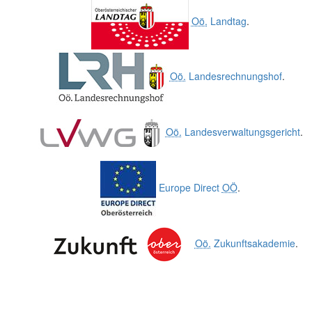
Oö.
Landtag
.
Oö.
Landesrechnungshof
.
Oö.
Landesverwaltungsgericht
.
Europe Direct
OÖ
.
Oö.
Zukunftsakademie
.