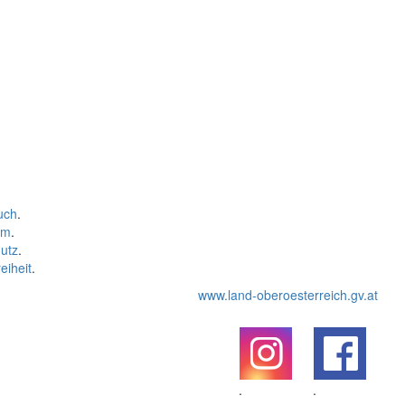
uch
.
um
.
utz
.
eiheit
.
www.land-oberoesterreich.gv.at
.
.