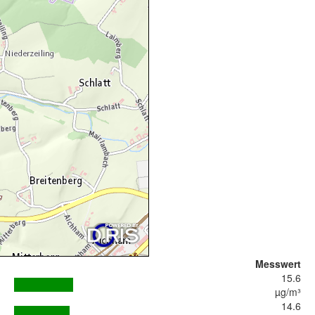
Messwert
15.6
µg/m³
14.6