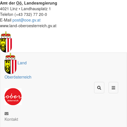
Amt der
Oö.
Landesregierung
4021 Linz • Landhausplatz 1
Telefon (+43 732) 77 20-0
E-Mail
post@ooe.gv.at
www.land-oberoesterreich.gv.at
Land
Oberösterreich
Kontakt