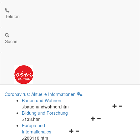
.
Telefon
.
Suche
.
Coronavirus: Aktuelle Informationen
Bauen und Wohnen
Navigationsm
.
/bauenundwohnen.htm
öffnen
Bildung und Forschung
Navigationsmenü
und
.
/133.htm
öffnen
schließen
Europa und
Navigationsmenü
und
Internationales
öffnen
schließen
.
/203110.htm