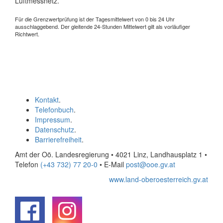
Luftmessnetz.
Für die Grenzwertprüfung ist der Tagesmittelwert von 0 bis 24 Uhr
ausschlaggebend. Der gleitende 24-Stunden Mittelwert gilt als vorläufiger
Richtwert.
Kontakt
.
Telefonbuch
.
Impressum
.
Datenschutz
.
Barrierefreiheit
.
Amt der Oö. Landesregierung • 4021 Linz, Landhausplatz 1
•
Telefon
(+43 732) 77 20-0
• E-Mail
post@ooe.gv.at
www.land-oberoesterreich.gv.at