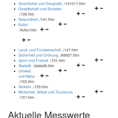
und
Geschichte und Geografie
.
/141017.htm
schließen
Navigationsm
Gesellschaft und Soziales
Navigationsmenü
öffnen
.
/139.htm
öffnen
und
Gesundheit
.
/141.htm
Navigationsmenü
und
schließen
Kultur
Navigationsmenü
öffnen
schließen
.
/kultur.htm
öffnen
und
Navigationsmenü
und
schließen
öffnen
schließen
Land- und Forstwirtschaft
.
/147.htm
und
Sicherheit und Ordnung
.
/89557.htm
schließen
Navigationsm
Sport und Freizeit
.
/151.htm
Navigationsmenü
öffnen
Statistik
.
/statistik.htm
Navigationsmenü
öffnen
und
Umwelt
Navigationsmenü
öffnen
und
schließen
und Natur
öffnen
und
schließen
.
/153.htm
und
schließen
Verkehr
.
/155.htm
schließen
Navigationsm
Wirtschaft, Arbeit und Tourismus
Navigationsmenü
öffnen
.
/157.htm
öffnen
und
und
schließen
Aktuelle Messwerte
schließen