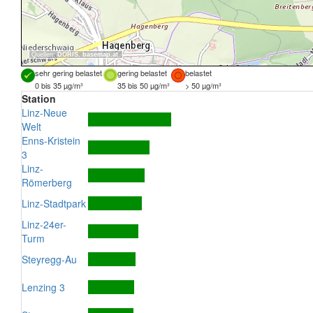
Quellen:
DORIS
,
basemap.at
sehr gering belastet
gering belastet
belastet
0 bis 35 µg/m³
35 bis 50 µg/m³
> 50 µg/m³
Station
Linz-Neue
Welt
Enns-Kristein
3
Linz-
Römerberg
Linz-Stadtpark
Linz-24er-
Turm
Steyregg-Au
Lenzing 3