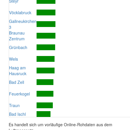
Steyr
Vöcklabruck
Gallneukirchen
3
Braunau
Zentrum
Grünbach
Wels
Haag am
Hausruck
Bad Zell
Feuerkogel
Traun
Bad Ischl
Es handelt sich um vorläufige Online-Rohdaten aus dem