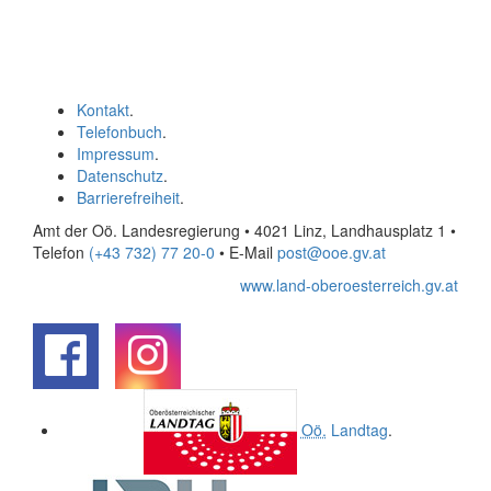
Kontakt
.
Telefonbuch
.
Impressum
.
Datenschutz
.
Barrierefreiheit
.
Amt der Oö. Landesregierung • 4021 Linz, Landhausplatz 1
•
Telefon
(+43 732) 77 20-0
• E-Mail
post@ooe.gv.at
www.land-oberoesterreich.gv.at
.
.
Oö.
Landtag
.