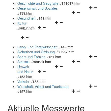
und
Geschichte und Geografie
.
/141017.htm
schließen
Navigationsm
Gesellschaft und Soziales
Navigationsmenü
öffnen
.
/139.htm
öffnen
und
Gesundheit
.
/141.htm
Navigationsmenü
und
schließen
Kultur
Navigationsmenü
öffnen
schließen
.
/kultur.htm
öffnen
und
Navigationsmenü
und
schließen
öffnen
schließen
Land- und Forstwirtschaft
.
/147.htm
und
Sicherheit und Ordnung
.
/89557.htm
schließen
Navigationsm
Sport und Freizeit
.
/151.htm
Navigationsmenü
öffnen
Statistik
.
/statistik.htm
Navigationsmenü
öffnen
und
Umwelt
Navigationsmenü
öffnen
und
schließen
und Natur
öffnen
und
schließen
.
/153.htm
und
schließen
Verkehr
.
/155.htm
schließen
Navigationsm
Wirtschaft, Arbeit und Tourismus
Navigationsmenü
öffnen
.
/157.htm
öffnen
und
und
schließen
Aktuelle Messwerte
schließen