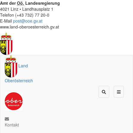
Amt der
Oö.
Landesregierung
4021 Linz • Landhausplatz 1
Telefon (+43 732) 77 20-0
E-Mail
post@ooe.gv.at
www.land-oberoesterreich.gv.at
Land
Oberösterreich
Kontakt