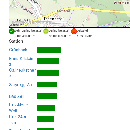
Quellen:
DORIS
,
basemap.at
sehr gering belastet
gering belastet
belastet
0 bis 35 µg/m³
35 bis 50 µg/m³
> 50 µg/m³
Station
Grünbach
Enns-Kristein
3
Gallneukirchen
3
Steyregg-Au
Bad Zell
Linz-Neue
Welt
Linz-24er-
Turm