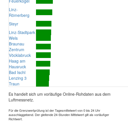
Feuerkogel
Linz-
Römerberg
Steyr
Linz-Stadtpark
Wels
Braunau
Zentrum
Vöcklabruck
Haag am
Hausruck
Bad Ischl
Lenzing 3
Traun
Es handelt sich um vorläufige Online-Rohdaten aus dem
Luftmessnetz.
Für die Grenzwertprüfung ist der Tagesmittelwert von 0 bis 24 Uhr
ausschlaggebend. Der gleitende 24-Stunden Mittelwert gilt als vorläufiger
Richtwert.