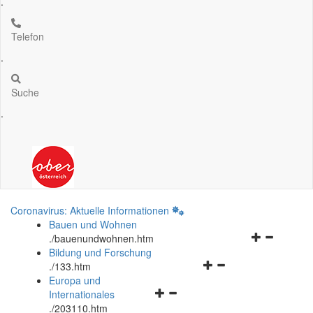
.
Telefon
.
Suche
.
Coronavirus: Aktuelle Informationen
Bauen und Wohnen
Navigationsm
.
/bauenundwohnen.htm
öffnen
Bildung und Forschung
Navigationsmenü
und
.
/133.htm
öffnen
schließen
Europa und
Navigationsmenü
und
Internationales
öffnen
schließen
.
/203110.htm