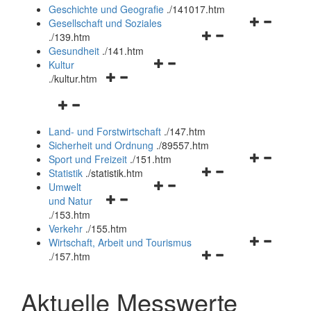
und
Geschichte und Geografie
.
/141017.htm
schließen
Navigationsm
Gesellschaft und Soziales
Navigationsmenü
öffnen
.
/139.htm
öffnen
und
Gesundheit
.
/141.htm
Navigationsmenü
und
schließen
Kultur
Navigationsmenü
öffnen
schließen
.
/kultur.htm
öffnen
und
Navigationsmenü
und
schließen
öffnen
schließen
Land- und Forstwirtschaft
.
/147.htm
und
Sicherheit und Ordnung
.
/89557.htm
schließen
Navigationsm
Sport und Freizeit
.
/151.htm
Navigationsmenü
öffnen
Statistik
.
/statistik.htm
Navigationsmenü
öffnen
und
Umwelt
Navigationsmenü
öffnen
und
schließen
und Natur
öffnen
und
schließen
.
/153.htm
und
schließen
Verkehr
.
/155.htm
schließen
Navigationsm
Wirtschaft, Arbeit und Tourismus
Navigationsmenü
öffnen
.
/157.htm
öffnen
und
und
schließen
Aktuelle Messwerte
schließen