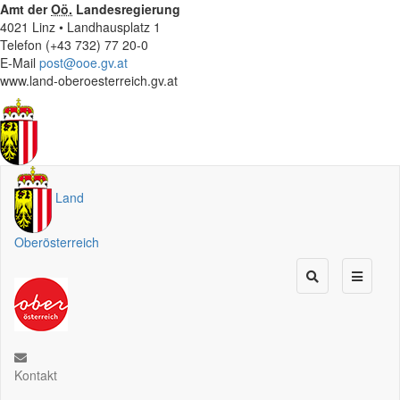
Amt der
Oö.
Landesregierung
4021 Linz • Landhausplatz 1
Telefon (+43 732) 77 20-0
E-Mail
post@ooe.gv.at
www.land-oberoesterreich.gv.at
Land
Oberösterreich
Kontakt