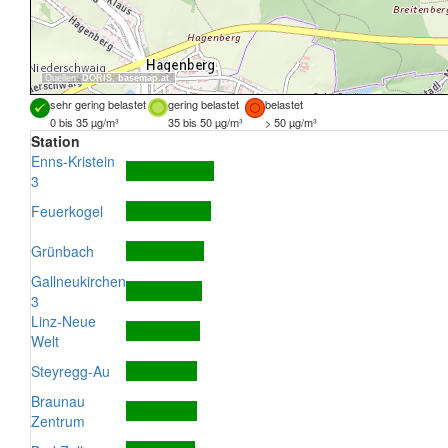
Quellen:
DORIS
,
basemap.at
sehr gering belastet
gering belastet
belastet
0 bis 35 µg/m³
35 bis 50 µg/m³
> 50 µg/m³
Station
Enns-Kristein
3
Feuerkogel
Grünbach
Gallneukirchen
3
Linz-Neue
Welt
Steyregg-Au
Braunau
Zentrum