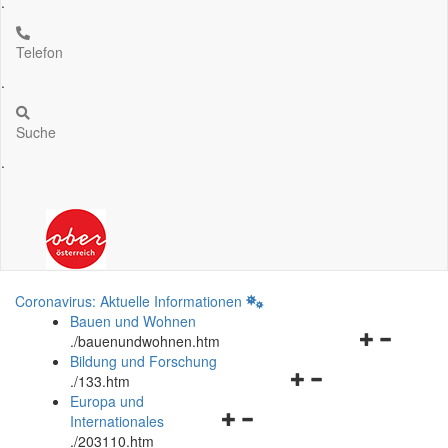
.
Telefon
.
Suche
.
Coronavirus: Aktuelle Informationen
Bauen und Wohnen
Navigationsm
.
/bauenundwohnen.htm
öffnen
Bildung und Forschung
Navigationsmenü
und
.
/133.htm
öffnen
schließen
Europa und
Navigationsmenü
und
Internationales
öffnen
schließen
.
/203110.htm