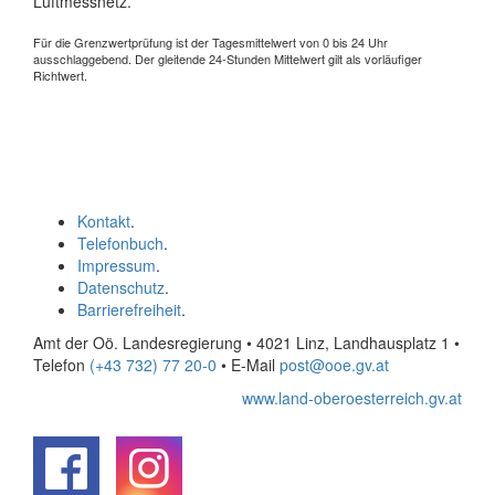
Luftmessnetz.
Für die Grenzwertprüfung ist der Tagesmittelwert von 0 bis 24 Uhr
ausschlaggebend. Der gleitende 24-Stunden Mittelwert gilt als vorläufiger
Richtwert.
Kontakt
.
Telefonbuch
.
Impressum
.
Datenschutz
.
Barrierefreiheit
.
Amt der Oö. Landesregierung • 4021 Linz, Landhausplatz 1
•
Telefon
(+43 732) 77 20-0
• E-Mail
post@ooe.gv.at
www.land-oberoesterreich.gv.at