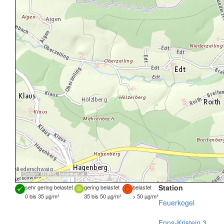
Quellen:
DORIS
,
basemap.at
Station
sehr gering belastet
gering belastet
belastet
0 bis 35 µg/m³
35 bis 50 µg/m³
> 50 µg/m³
Feuerkogel
Enns-Kristein 3