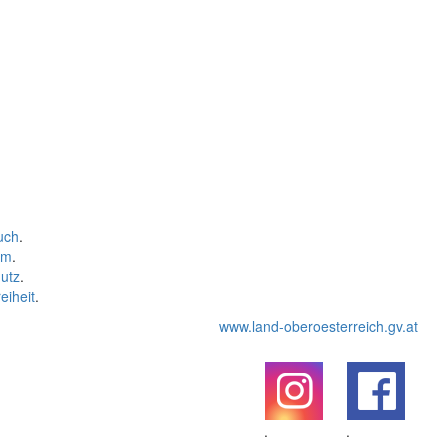
uch
.
um
.
utz
.
eiheit
.
www.land-oberoesterreich.gv.at
.
.