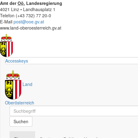
Amt der
Oö.
Landesregierung
4021 Linz • Landhausplatz 1
Telefon (+43 732) 77 20-0
E-Mail
post@ooe.gv.at
www.land-oberoesterreich.gv.at
Accesskeys
Land
Oberösterreich
Schnellsuche
Schnellsuche
Suchen