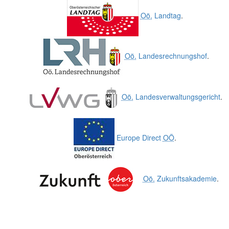
Oö.
Landtag
.
Oö.
Landesrechnungshof
.
Oö.
Landesverwaltungsgericht
.
Europe Direct
OÖ
.
Oö.
Zukunftsakademie
.