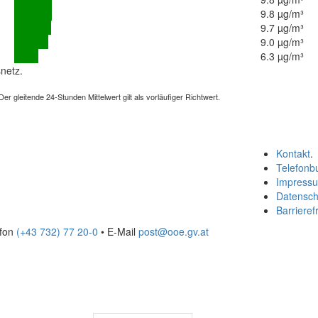
9.8 µg/m³
9.7 µg/m³
9.0 µg/m³
6.3 µg/m³
netz.
 gleitende 24-Stunden Mittelwert gilt als vorläufiger Richtwert.
Kontakt
.
Telefonb
Impress
Datensch
Barrierefr
efon
(+43 732) 77 20-0
• E-Mail
post@ooe.gv.at