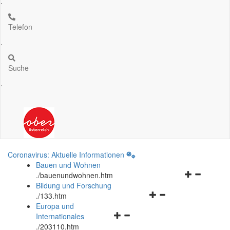
.
Telefon
.
Suche
.
Coronavirus: Aktuelle Informationen
Bauen und Wohnen
Navigationsm
.
/bauenundwohnen.htm
öffnen
Bildung und Forschung
Navigationsmenü
und
.
/133.htm
öffnen
schließen
Europa und
Navigationsmenü
und
Internationales
öffnen
schließen
.
/203110.htm