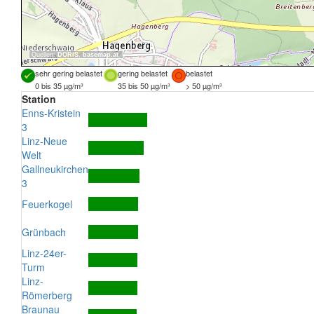
Quellen:
DORIS
,
basemap.at
sehr gering belastet
gering belastet
belastet
0 bis 35 µg/m³
35 bis 50 µg/m³
> 50 µg/m³
Station
Enns-Kristein
3
Linz-Neue
Welt
Gallneukirchen
3
Feuerkogel
Grünbach
Linz-24er-
Turm
Linz-
Römerberg
Braunau