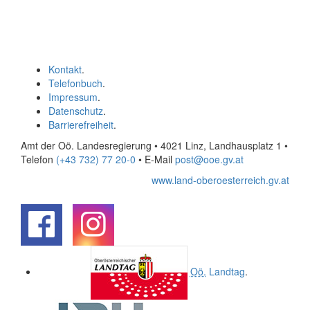
Kontakt
.
Telefonbuch
.
Impressum
.
Datenschutz
.
Barrierefreiheit
.
Amt der Oö. Landesregierung • 4021 Linz, Landhausplatz 1
•
Telefon
(+43 732) 77 20-0
• E-Mail
post@ooe.gv.at
www.land-oberoesterreich.gv.at
.
.
Oö.
Landtag
.