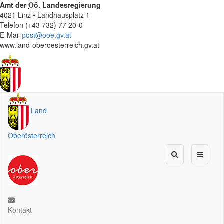
Amt der
Oö.
Landesregierung
4021 Linz • Landhausplatz 1
Telefon (+43 732) 77 20-0
E-Mail
post@ooe.gv.at
www.land-oberoesterreich.gv.at
Land
Oberösterreich
Kontakt