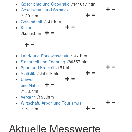
und
Geschichte und Geografie
.
/141017.htm
schließen
Navigationsm
Gesellschaft und Soziales
Navigationsmenü
öffnen
.
/139.htm
öffnen
und
Gesundheit
.
/141.htm
Navigationsmenü
und
schließen
Kultur
Navigationsmenü
öffnen
schließen
.
/kultur.htm
öffnen
und
Navigationsmenü
und
schließen
öffnen
schließen
Land- und Forstwirtschaft
.
/147.htm
und
Sicherheit und Ordnung
.
/89557.htm
schließen
Navigationsm
Sport und Freizeit
.
/151.htm
Navigationsmenü
öffnen
Statistik
.
/statistik.htm
Navigationsmenü
öffnen
und
Umwelt
Navigationsmenü
öffnen
und
schließen
und Natur
öffnen
und
schließen
.
/153.htm
und
schließen
Verkehr
.
/155.htm
schließen
Navigationsm
Wirtschaft, Arbeit und Tourismus
Navigationsmenü
öffnen
.
/157.htm
öffnen
und
und
schließen
Aktuelle Messwerte
schließen