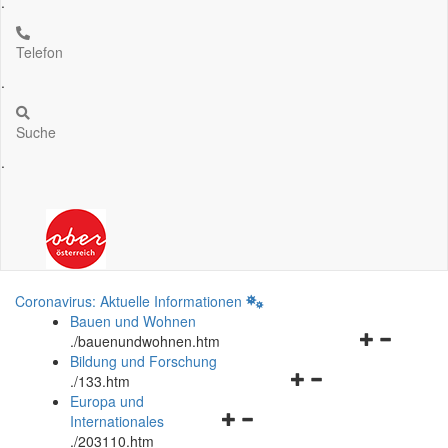
.
Telefon
.
Suche
.
Coronavirus: Aktuelle Informationen
Bauen und Wohnen
Navigationsm
.
/bauenundwohnen.htm
öffnen
Bildung und Forschung
Navigationsmenü
und
.
/133.htm
öffnen
schließen
Europa und
Navigationsmenü
und
Internationales
öffnen
schließen
.
/203110.htm