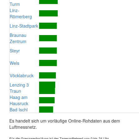
Turm
Linz-
Römerberg
Linz-Stadtpark
Braunau
Zentrum
Steyr
Wels
Vöcklabruck
Lenzing 3
Traun
Haag am
Hausruck
Bad Ischl
Es handelt sich um vorläufige Online-Rohdaten aus dem
Luftmessnetz.
Für die Grenzwertprüfung ist der Tagesmittelwert von 0 bis 24 Uhr