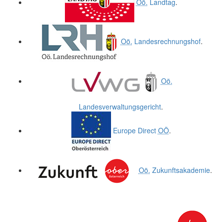
Oö.
Landtag
.
Oö.
Landesrechnungshof
.
Oö.
Landesverwaltungsgericht
.
Europe Direct
OÖ
.
Oö.
Zukunftsakademie
.