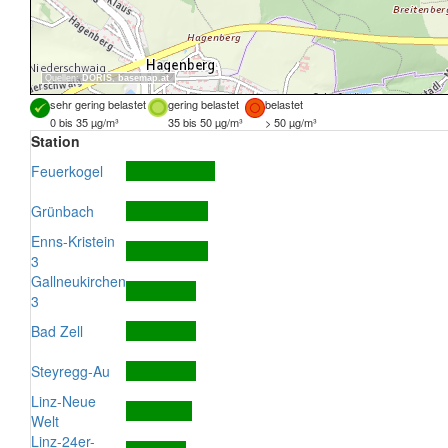
Quellen:
DORIS
,
basemap.at
sehr gering belastet
gering belastet
belastet
0 bis 35 µg/m³
35 bis 50 µg/m³
> 50 µg/m³
Station
Feuerkogel
Grünbach
Enns-Kristein
3
Gallneukirchen
3
Bad Zell
Steyregg-Au
Linz-Neue
Welt
Linz-24er-