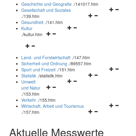
und
Geschichte und Geografie
.
/141017.htm
schließen
Navigationsm
Gesellschaft und Soziales
Navigationsmenü
öffnen
.
/139.htm
öffnen
und
Gesundheit
.
/141.htm
Navigationsmenü
und
schließen
Kultur
Navigationsmenü
öffnen
schließen
.
/kultur.htm
öffnen
und
Navigationsmenü
und
schließen
öffnen
schließen
Land- und Forstwirtschaft
.
/147.htm
und
Sicherheit und Ordnung
.
/89557.htm
schließen
Navigationsm
Sport und Freizeit
.
/151.htm
Navigationsmenü
öffnen
Statistik
.
/statistik.htm
Navigationsmenü
öffnen
und
Umwelt
Navigationsmenü
öffnen
und
schließen
und Natur
öffnen
und
schließen
.
/153.htm
und
schließen
Verkehr
.
/155.htm
schließen
Navigationsm
Wirtschaft, Arbeit und Tourismus
Navigationsmenü
öffnen
.
/157.htm
öffnen
und
und
schließen
Aktuelle Messwerte
schließen