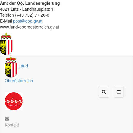
Amt der
Oö.
Landesregierung
4021 Linz • Landhausplatz 1
Telefon (+43 732) 77 20-0
E-Mail
post@ooe.gv.at
www.land-oberoesterreich.gv.at
Land
Oberösterreich
Kontakt