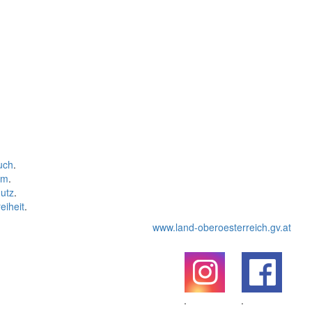
uch
.
um
.
utz
.
eiheit
.
www.land-oberoesterreich.gv.at
.
.