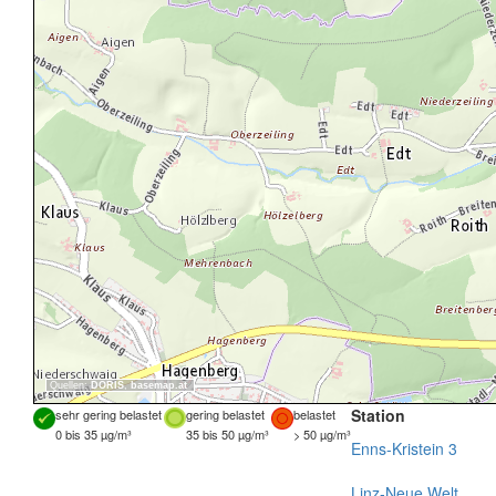
Quellen:
DORIS
,
basemap.at
Station
sehr gering belastet
gering belastet
belastet
0 bis 35 µg/m³
35 bis 50 µg/m³
> 50 µg/m³
Enns-Kristein 3
Linz-Neue Welt