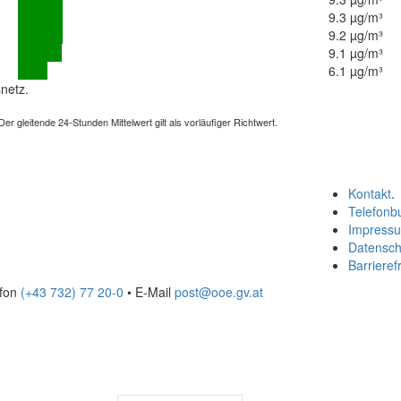
9.3 µg/m³
9.2 µg/m³
9.1 µg/m³
6.1 µg/m³
netz.
 gleitende 24-Stunden Mittelwert gilt als vorläufiger Richtwert.
Kontakt
.
Telefonb
Impress
Datensch
Barrierefr
efon
(+43 732) 77 20-0
• E-Mail
post@ooe.gv.at