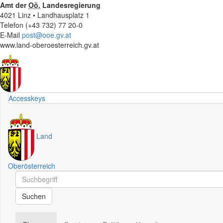
Amt der
Oö.
Landesregierung
4021 Linz • Landhausplatz 1
Telefon (+43 732) 77 20-0
E-Mail
post@ooe.gv.at
www.land-oberoesterreich.gv.at
Accesskeys
Land
Oberösterreich
Schnellsuche
Schnellsuche
Suchen