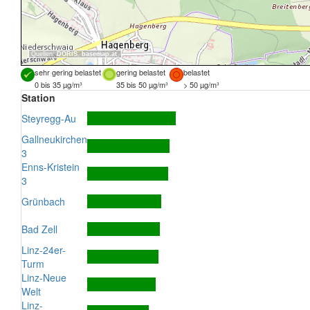
Quellen:
DORIS
,
basemap.at
sehr gering belastet
gering belastet
belastet
0 bis 35 µg/m³
35 bis 50 µg/m³
> 50 µg/m³
Station
Steyregg-Au
Gallneukirchen
3
Enns-Kristein
3
Grünbach
Bad Zell
Linz-24er-
Turm
Linz-Neue
Welt
Linz-