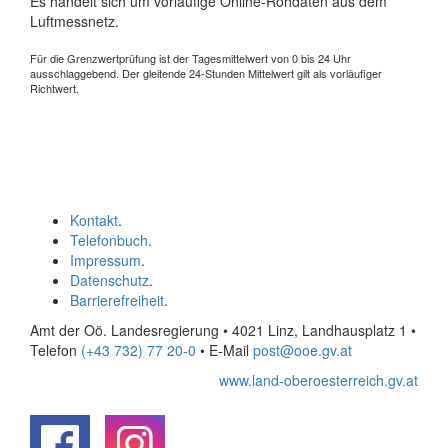
Es handelt sich um vorläufige Online-Rohdaten aus dem
Luftmessnetz.
Für die Grenzwertprüfung ist der Tagesmittelwert von 0 bis 24 Uhr
ausschlaggebend. Der gleitende 24-Stunden Mittelwert gilt als vorläufiger
Richtwert.
Kontakt
.
Telefonbuch
.
Impressum
.
Datenschutz
.
Barrierefreiheit
.
Amt der Oö. Landesregierung • 4021 Linz, Landhausplatz 1
•
Telefon
(+43 732) 77 20-0
• E-Mail
post@ooe.gv.at
www.land-oberoesterreich.gv.at