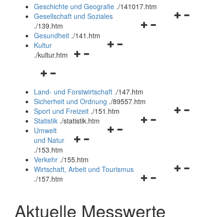
und
Geschichte und Geografie
.
/141017.htm
schließen
Navigationsm
Gesellschaft und Soziales
Navigationsmenü
öffnen
.
/139.htm
öffnen
und
Gesundheit
.
/141.htm
Navigationsmenü
und
schließen
Kultur
Navigationsmenü
öffnen
schließen
.
/kultur.htm
öffnen
und
Navigationsmenü
und
schließen
öffnen
schließen
Land- und Forstwirtschaft
.
/147.htm
und
Sicherheit und Ordnung
.
/89557.htm
schließen
Navigationsm
Sport und Freizeit
.
/151.htm
Navigationsmenü
öffnen
Statistik
.
/statistik.htm
Navigationsmenü
öffnen
und
Umwelt
Navigationsmenü
öffnen
und
schließen
und Natur
öffnen
und
schließen
.
/153.htm
und
schließen
Verkehr
.
/155.htm
schließen
Navigationsm
Wirtschaft, Arbeit und Tourismus
Navigationsmenü
öffnen
.
/157.htm
öffnen
und
und
schließen
Aktuelle Messwerte
schließen