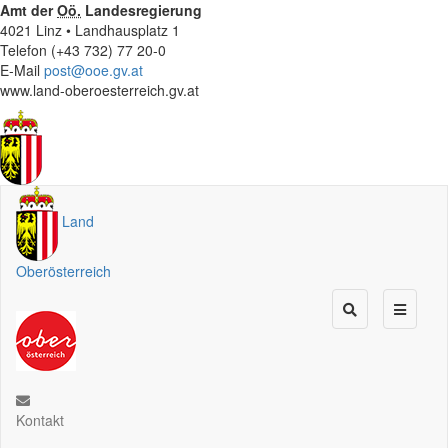
Amt der
Oö.
Landesregierung
4021 Linz • Landhausplatz 1
Telefon (+43 732) 77 20-0
E-Mail
post@ooe.gv.at
www.land-oberoesterreich.gv.at
Land
Oberösterreich
Kontakt