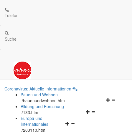
.
Telefon
.
Suche
.
Coronavirus: Aktuelle Informationen
Bauen und Wohnen
Navigationsm
.
/bauenundwohnen.htm
öffnen
Bildung und Forschung
Navigationsmenü
und
.
/133.htm
öffnen
schließen
Europa und
Navigationsmenü
und
Internationales
öffnen
schließen
.
/203110.htm