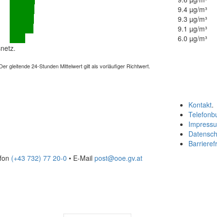
9.4 µg/m³
9.3 µg/m³
9.1 µg/m³
6.0 µg/m³
netz.
 gleitende 24-Stunden Mittelwert gilt als vorläufiger Richtwert.
Kontakt
.
Telefonb
Impress
Datensch
Barrierefr
efon
(+43 732) 77 20-0
• E-Mail
post@ooe.gv.at