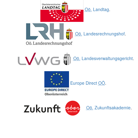
Oö.
Landtag
.
Oö.
Landesrechnungshof
.
Oö.
Landesverwaltungsgericht
.
Europe Direct
OÖ
.
Oö.
Zukunftsakademie
.