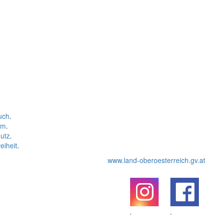
uch
.
um
.
utz
.
eiheit
.
www.land-oberoesterreich.gv.at
.
.