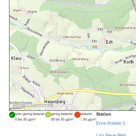
Quellen:
DORIS
,
basemap.at
Station
sehr gering belastet
gering belastet
belastet
0 bis 35 µg/m³
35 bis 50 µg/m³
> 50 µg/m³
Enns-Kristein 3
Linz-Neue Welt