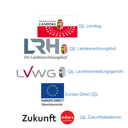
Oö.
Landtag
.
Oö.
Landesrechnungshof
.
Oö.
Landesverwaltungsgericht
.
Europe Direct
OÖ
.
Oö.
Zukunftsakademie
.