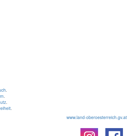
uch
.
um
.
utz
.
eiheit
.
www.land-oberoesterreich.gv.at