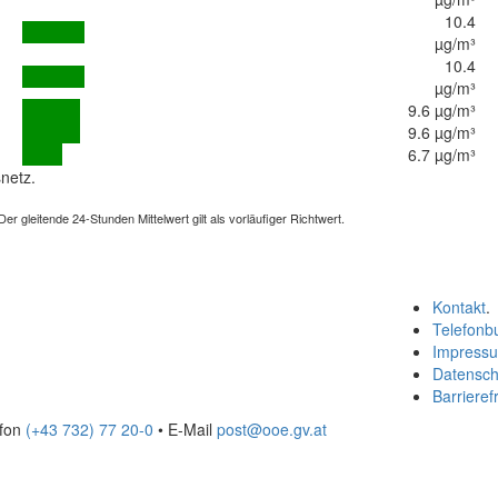
10.4
µg/m³
10.4
µg/m³
9.6 µg/m³
9.6 µg/m³
6.7 µg/m³
netz.
 gleitende 24-Stunden Mittelwert gilt als vorläufiger Richtwert.
Kontakt
.
Telefonb
Impress
Datensch
Barrierefr
efon
(+43 732) 77 20-0
• E-Mail
post@ooe.gv.at