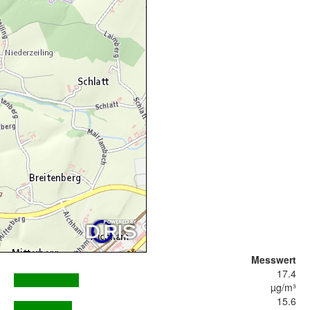
Messwert
17.4
µg/m³
15.6