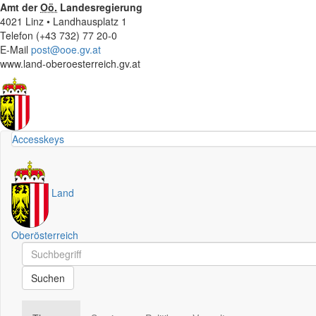
Amt der
Oö.
Landesregierung
4021 Linz • Landhausplatz 1
Telefon (+43 732) 77 20-0
E-Mail
post@ooe.gv.at
www.land-oberoesterreich.gv.at
Accesskeys
Land
Oberösterreich
Schnellsuche
Schnellsuche
Suchen