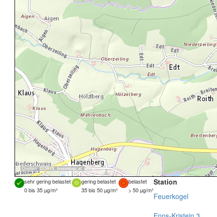
Quellen:
DORIS
,
basemap.at
Station
sehr gering belastet
gering belastet
belastet
0 bis 35 µg/m³
35 bis 50 µg/m³
> 50 µg/m³
Feuerkogel
Enns-Kristein 3