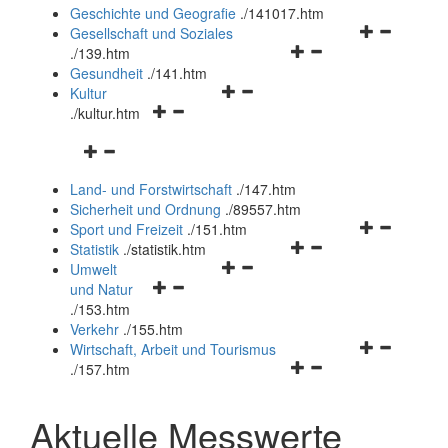
und
Geschichte und Geografie
.
/141017.htm
schließen
Navigationsm
Gesellschaft und Soziales
Navigationsmenü
öffnen
.
/139.htm
öffnen
und
Gesundheit
.
/141.htm
Navigationsmenü
und
schließen
Kultur
Navigationsmenü
öffnen
schließen
.
/kultur.htm
öffnen
und
Navigationsmenü
und
schließen
öffnen
schließen
Land- und Forstwirtschaft
.
/147.htm
und
Sicherheit und Ordnung
.
/89557.htm
schließen
Navigationsm
Sport und Freizeit
.
/151.htm
Navigationsmenü
öffnen
Statistik
.
/statistik.htm
Navigationsmenü
öffnen
und
Umwelt
Navigationsmenü
öffnen
und
schließen
und Natur
öffnen
und
schließen
.
/153.htm
und
schließen
Verkehr
.
/155.htm
schließen
Navigationsm
Wirtschaft, Arbeit und Tourismus
Navigationsmenü
öffnen
.
/157.htm
öffnen
und
und
schließen
Aktuelle Messwerte
schließen