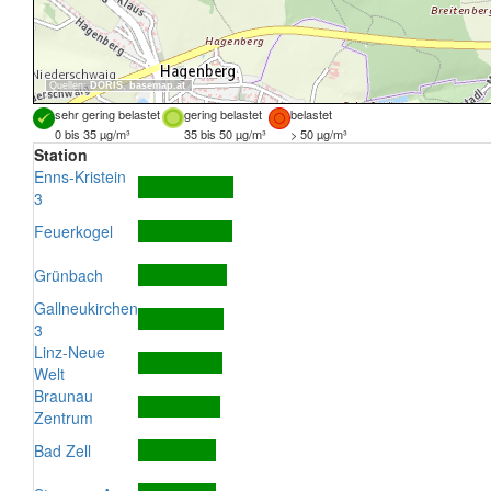
Quellen:
DORIS
,
basemap.at
sehr gering belastet
gering belastet
belastet
0 bis 35 µg/m³
35 bis 50 µg/m³
> 50 µg/m³
Station
Enns-Kristein
3
Feuerkogel
Grünbach
Gallneukirchen
3
Linz-Neue
Welt
Braunau
Zentrum
Bad Zell