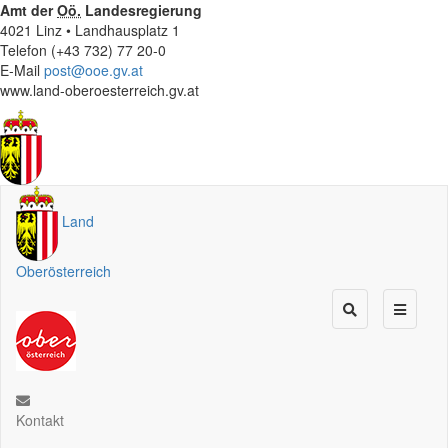
Amt der
Oö.
Landesregierung
4021 Linz • Landhausplatz 1
Telefon (+43 732) 77 20-0
E-Mail
post@ooe.gv.at
www.land-oberoesterreich.gv.at
Land
Oberösterreich
Kontakt