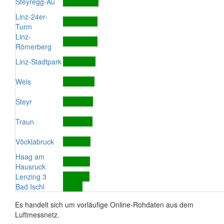
Steyregg-Au
Linz-24er-
Turm
Linz-
Römerberg
Linz-Stadtpark
Wels
Steyr
Traun
Vöcklabruck
Haag am
Hausruck
Lenzing 3
Bad Ischl
Es handelt sich um vorläufige Online-Rohdaten aus dem
Luftmessnetz.