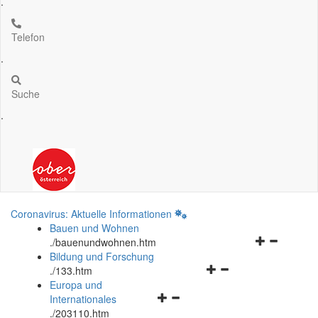
.
Telefon
.
Suche
.
Coronavirus: Aktuelle Informationen
Bauen und Wohnen
Navigationsm
.
/bauenundwohnen.htm
öffnen
Bildung und Forschung
Navigationsmenü
und
.
/133.htm
öffnen
schließen
Europa und
Navigationsmenü
und
Internationales
öffnen
schließen
.
/203110.htm