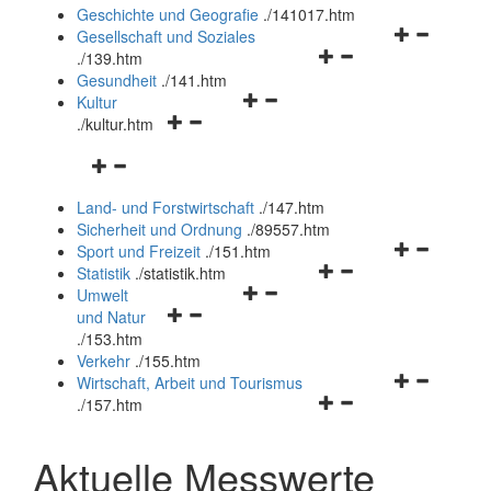
und
Geschichte und Geografie
.
/141017.htm
schließen
Navigationsm
Gesellschaft und Soziales
Navigationsmenü
öffnen
.
/139.htm
öffnen
und
Gesundheit
.
/141.htm
Navigationsmenü
und
schließen
Kultur
Navigationsmenü
öffnen
schließen
.
/kultur.htm
öffnen
und
Navigationsmenü
und
schließen
öffnen
schließen
Land- und Forstwirtschaft
.
/147.htm
und
Sicherheit und Ordnung
.
/89557.htm
schließen
Navigationsm
Sport und Freizeit
.
/151.htm
Navigationsmenü
öffnen
Statistik
.
/statistik.htm
Navigationsmenü
öffnen
und
Umwelt
Navigationsmenü
öffnen
und
schließen
und Natur
öffnen
und
schließen
.
/153.htm
und
schließen
Verkehr
.
/155.htm
schließen
Navigationsm
Wirtschaft, Arbeit und Tourismus
Navigationsmenü
öffnen
.
/157.htm
öffnen
und
und
schließen
Aktuelle Messwerte
schließen