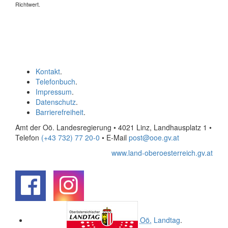
Richtwert.
Kontakt
.
Telefonbuch
.
Impressum
.
Datenschutz
.
Barrierefreiheit
.
Amt der Oö. Landesregierung • 4021 Linz, Landhausplatz 1
•
Telefon
(+43 732) 77 20-0
• E-Mail
post@ooe.gv.at
www.land-oberoesterreich.gv.at
.
.
Oö.
Landtag
.