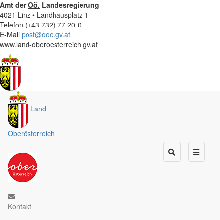
Amt der
Oö.
Landesregierung
4021 Linz • Landhausplatz 1
Telefon (+43 732) 77 20-0
E-Mail
post@ooe.gv.at
www.land-oberoesterreich.gv.at
Land
Oberösterreich
Kontakt