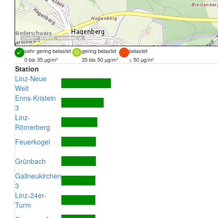
Quellen:
DORIS
,
basemap.at
sehr gering belastet
gering belastet
belastet
0 bis 35 µg/m³
35 bis 50 µg/m³
> 50 µg/m³
Station
Linz-Neue
Welt
Enns-Kristein
3
Linz-
Römerberg
Feuerkogel
Grünbach
Gallneukirchen
3
Linz-24er-
Turm