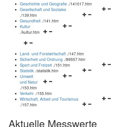
und
Geschichte und Geografie
.
/141017.htm
schließen
Navigationsm
Gesellschaft und Soziales
Navigationsmenü
öffnen
.
/139.htm
öffnen
und
Gesundheit
.
/141.htm
Navigationsmenü
und
schließen
Kultur
Navigationsmenü
öffnen
schließen
.
/kultur.htm
öffnen
und
Navigationsmenü
und
schließen
öffnen
schließen
Land- und Forstwirtschaft
.
/147.htm
und
Sicherheit und Ordnung
.
/89557.htm
schließen
Navigationsm
Sport und Freizeit
.
/151.htm
Navigationsmenü
öffnen
Statistik
.
/statistik.htm
Navigationsmenü
öffnen
und
Umwelt
Navigationsmenü
öffnen
und
schließen
und Natur
öffnen
und
schließen
.
/153.htm
und
schließen
Verkehr
.
/155.htm
schließen
Navigationsm
Wirtschaft, Arbeit und Tourismus
Navigationsmenü
öffnen
.
/157.htm
öffnen
und
und
schließen
Aktuelle Messwerte
schließen