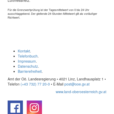
Luftmessnetz.
Für die Grenzwertprüfung ist der Tagesmittelwert von 0 bis 24 Uhr
ausschlaggebend. Der gleitende 24-Stunden Mittelwert gilt als vorläufiger
Richtwert.
Kontakt
.
Telefonbuch
.
Impressum
.
Datenschutz
.
Barrierefreiheit
.
Amt der Oö. Landesregierung • 4021 Linz, Landhausplatz 1
•
Telefon
(+43 732) 77 20-0
• E-Mail
post@ooe.gv.at
www.land-oberoesterreich.gv.at