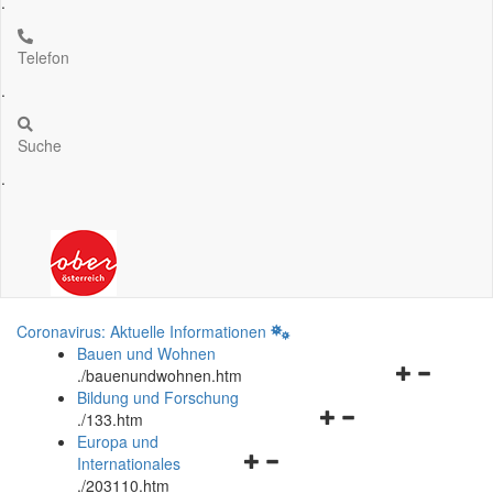
.
Telefon
.
Suche
.
Coronavirus: Aktuelle Informationen
Bauen und Wohnen
Navigationsm
.
/bauenundwohnen.htm
öffnen
Bildung und Forschung
Navigationsmenü
und
.
/133.htm
öffnen
schließen
Europa und
Navigationsmenü
und
Internationales
öffnen
schließen
.
/203110.htm