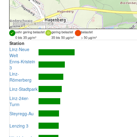
Quellen:
DORIS
,
basemap.at
sehr gering belastet
gering belastet
belastet
0 bis 35 µg/m³
35 bis 50 µg/m³
> 50 µg/m³
Station
Linz-Neue
Welt
Enns-Kristein
3
Linz-
Römerberg
Linz-Stadtpark
Linz-24er-
Turm
Steyregg-Au
Lenzing 3