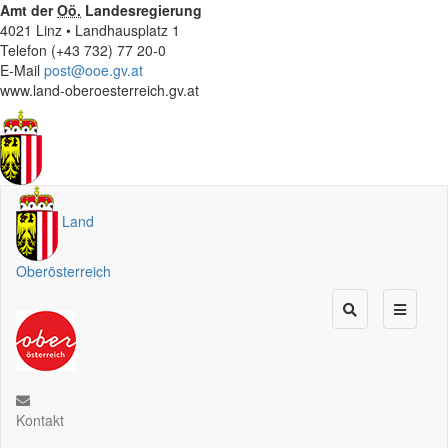
Amt der
Oö.
Landesregierung
4021 Linz • Landhausplatz 1
Telefon (+43 732) 77 20-0
E-Mail
post@ooe.gv.at
www.land-oberoesterreich.gv.at
Land
Oberösterreich
Kontakt