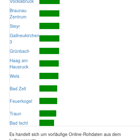
Vöcklabruck
Braunau
Zentrum
Steyr
Gallneukirchen
3
Grünbach
Haag am
Hausruck
Wels
Bad Zell
Feuerkogel
Traun
Bad Ischl
Es handelt sich um vorläufige Online-Rohdaten aus dem