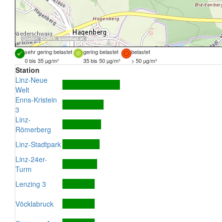
Quellen:
DORIS
,
basemap.at
sehr gering belastet
gering belastet
belastet
0 bis 35 µg/m³
35 bis 50 µg/m³
> 50 µg/m³
Station
Linz-Neue
Welt
Enns-Kristein
3
Linz-
Römerberg
Linz-Stadtpark
Linz-24er-
Turm
Lenzing 3
Vöcklabruck