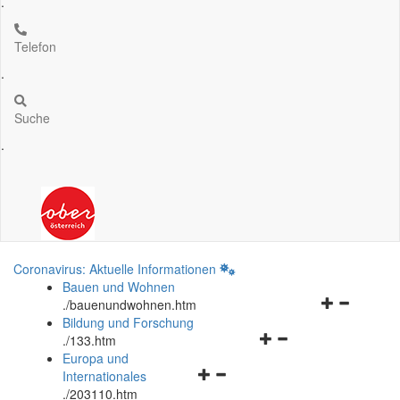
.
Telefon
.
Suche
.
Coronavirus: Aktuelle Informationen
Bauen und Wohnen
Navigationsm
.
/bauenundwohnen.htm
öffnen
Bildung und Forschung
Navigationsmenü
und
.
/133.htm
öffnen
schließen
Europa und
Navigationsmenü
und
Internationales
öffnen
schließen
.
/203110.htm