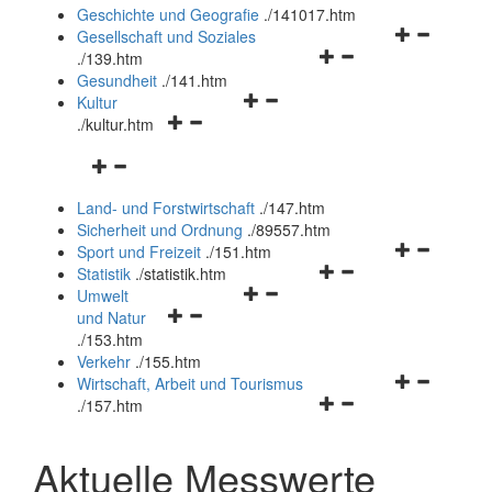
und
Geschichte und Geografie
.
/141017.htm
schließen
Navigationsm
Gesellschaft und Soziales
Navigationsmenü
öffnen
.
/139.htm
öffnen
und
Gesundheit
.
/141.htm
Navigationsmenü
und
schließen
Kultur
Navigationsmenü
öffnen
schließen
.
/kultur.htm
öffnen
und
Navigationsmenü
und
schließen
öffnen
schließen
Land- und Forstwirtschaft
.
/147.htm
und
Sicherheit und Ordnung
.
/89557.htm
schließen
Navigationsm
Sport und Freizeit
.
/151.htm
Navigationsmenü
öffnen
Statistik
.
/statistik.htm
Navigationsmenü
öffnen
und
Umwelt
Navigationsmenü
öffnen
und
schließen
und Natur
öffnen
und
schließen
.
/153.htm
und
schließen
Verkehr
.
/155.htm
schließen
Navigationsm
Wirtschaft, Arbeit und Tourismus
Navigationsmenü
öffnen
.
/157.htm
öffnen
und
und
schließen
Aktuelle Messwerte
schließen