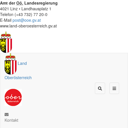
Amt der
Oö.
Landesregierung
4021 Linz • Landhausplatz 1
Telefon (+43 732) 77 20-0
E-Mail
post@ooe.gv.at
www.land-oberoesterreich.gv.at
Land
Oberösterreich
Kontakt