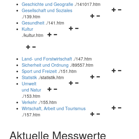
und
Geschichte und Geografie
.
/141017.htm
schließen
Navigationsm
Gesellschaft und Soziales
Navigationsmenü
öffnen
.
/139.htm
öffnen
und
Gesundheit
.
/141.htm
Navigationsmenü
und
schließen
Kultur
Navigationsmenü
öffnen
schließen
.
/kultur.htm
öffnen
und
Navigationsmenü
und
schließen
öffnen
schließen
Land- und Forstwirtschaft
.
/147.htm
und
Sicherheit und Ordnung
.
/89557.htm
schließen
Navigationsm
Sport und Freizeit
.
/151.htm
Navigationsmenü
öffnen
Statistik
.
/statistik.htm
Navigationsmenü
öffnen
und
Umwelt
Navigationsmenü
öffnen
und
schließen
und Natur
öffnen
und
schließen
.
/153.htm
und
schließen
Verkehr
.
/155.htm
schließen
Navigationsm
Wirtschaft, Arbeit und Tourismus
Navigationsmenü
öffnen
.
/157.htm
öffnen
und
und
schließen
Aktuelle Messwerte
schließen