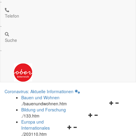
.
Telefon
.
Suche
.
Coronavirus: Aktuelle Informationen
Bauen und Wohnen
Navigationsm
.
/bauenundwohnen.htm
öffnen
Bildung und Forschung
Navigationsmenü
und
.
/133.htm
öffnen
schließen
Europa und
Navigationsmenü
und
Internationales
öffnen
schließen
.
/203110.htm