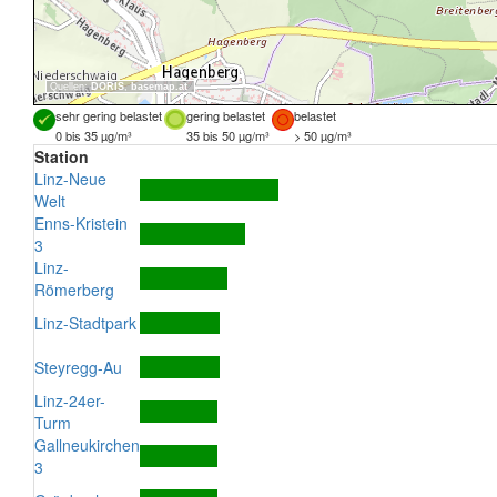
Quellen:
DORIS
,
basemap.at
sehr gering belastet
gering belastet
belastet
0 bis 35 µg/m³
35 bis 50 µg/m³
> 50 µg/m³
Station
Linz-Neue
Welt
Enns-Kristein
3
Linz-
Römerberg
Linz-Stadtpark
Steyregg-Au
Linz-24er-
Turm
Gallneukirchen
3