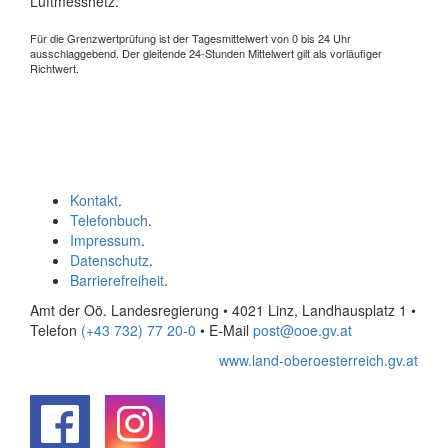
Luftmessnetz.
Für die Grenzwertprüfung ist der Tagesmittelwert von 0 bis 24 Uhr
ausschlaggebend. Der gleitende 24-Stunden Mittelwert gilt als vorläufiger
Richtwert.
Kontakt
.
Telefonbuch
.
Impressum
.
Datenschutz
.
Barrierefreiheit
.
Amt der Oö. Landesregierung • 4021 Linz, Landhausplatz 1
•
Telefon
(+43 732) 77 20-0
• E-Mail
post@ooe.gv.at
www.land-oberoesterreich.gv.at