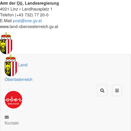
Amt der
Oö.
Landesregierung
4021 Linz • Landhausplatz 1
Telefon (+43 732) 77 20-0
E-Mail
post@ooe.gv.at
www.land-oberoesterreich.gv.at
Land
Oberösterreich
Kontakt