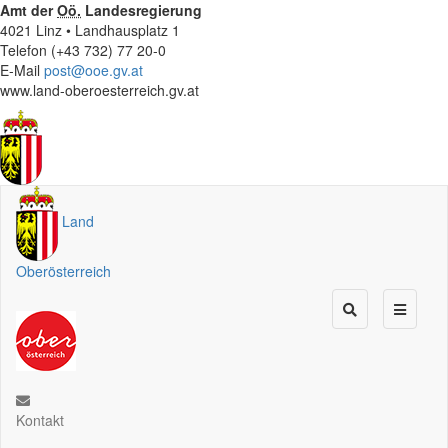
Amt der
Oö.
Landesregierung
4021 Linz • Landhausplatz 1
Telefon (+43 732) 77 20-0
E-Mail
post@ooe.gv.at
www.land-oberoesterreich.gv.at
Land
Oberösterreich
Kontakt