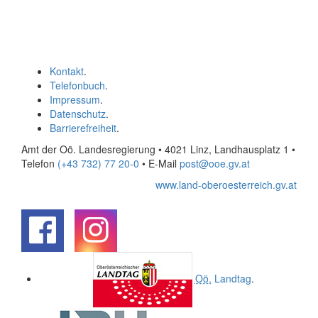
Kontakt
.
Telefonbuch
.
Impressum
.
Datenschutz
.
Barrierefreiheit
.
Amt der Oö. Landesregierung • 4021 Linz, Landhausplatz 1
•
Telefon
(+43 732) 77 20-0
• E-Mail
post@ooe.gv.at
www.land-oberoesterreich.gv.at
.
.
Oö.
Landtag
.