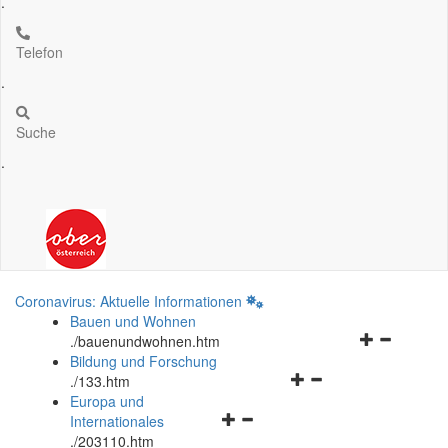
.
Telefon
.
Suche
.
Coronavirus: Aktuelle Informationen
Bauen und Wohnen
Navigationsm
.
/bauenundwohnen.htm
öffnen
Bildung und Forschung
Navigationsmenü
und
.
/133.htm
öffnen
schließen
Europa und
Navigationsmenü
und
Internationales
öffnen
schließen
.
/203110.htm