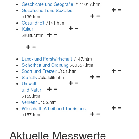
und
Geschichte und Geografie
.
/141017.htm
schließen
Navigationsm
Gesellschaft und Soziales
Navigationsmenü
öffnen
.
/139.htm
öffnen
und
Gesundheit
.
/141.htm
Navigationsmenü
und
schließen
Kultur
Navigationsmenü
öffnen
schließen
.
/kultur.htm
öffnen
und
Navigationsmenü
und
schließen
öffnen
schließen
Land- und Forstwirtschaft
.
/147.htm
und
Sicherheit und Ordnung
.
/89557.htm
schließen
Navigationsm
Sport und Freizeit
.
/151.htm
Navigationsmenü
öffnen
Statistik
.
/statistik.htm
Navigationsmenü
öffnen
und
Umwelt
Navigationsmenü
öffnen
und
schließen
und Natur
öffnen
und
schließen
.
/153.htm
und
schließen
Verkehr
.
/155.htm
schließen
Navigationsm
Wirtschaft, Arbeit und Tourismus
Navigationsmenü
öffnen
.
/157.htm
öffnen
und
und
schließen
Aktuelle Messwerte
schließen