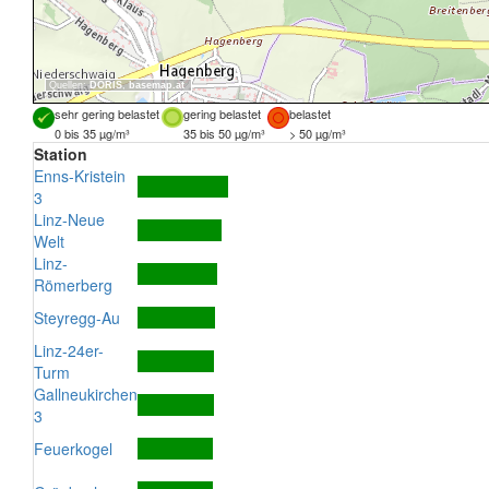
Quellen:
DORIS
,
basemap.at
sehr gering belastet
gering belastet
belastet
0 bis 35 µg/m³
35 bis 50 µg/m³
> 50 µg/m³
Station
Enns-Kristein
3
Linz-Neue
Welt
Linz-
Römerberg
Steyregg-Au
Linz-24er-
Turm
Gallneukirchen
3
Feuerkogel