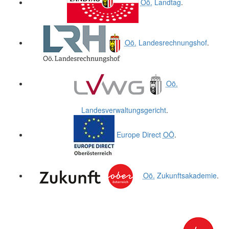
Oö.
Landtag
.
Oö.
Landesrechnungshof
.
Oö.
Landesverwaltungsgericht
.
Europe Direct
OÖ
.
Oö.
Zukunftsakademie
.