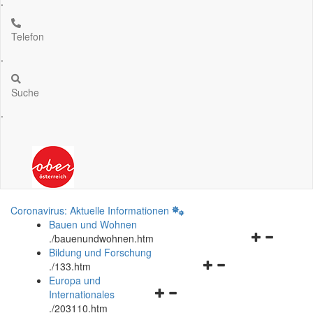
.
Telefon
.
Suche
.
Coronavirus: Aktuelle Informationen
Bauen und Wohnen
Navigationsm
.
/bauenundwohnen.htm
öffnen
Bildung und Forschung
Navigationsmenü
und
.
/133.htm
öffnen
schließen
Europa und
Navigationsmenü
und
Internationales
öffnen
schließen
.
/203110.htm