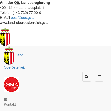
Amt der
Oö.
Landesregierung
4021 Linz • Landhausplatz 1
Telefon (+43 732) 77 20-0
E-Mail
post@ooe.gv.at
www.land-oberoesterreich.gv.at
Land
Oberösterreich
Kontakt