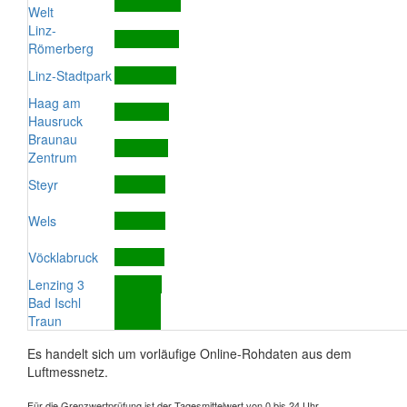
Welt
Linz-
Römerberg
Linz-Stadtpark
Haag am
Hausruck
Braunau
Zentrum
Steyr
Wels
Vöcklabruck
Lenzing 3
Bad Ischl
Traun
Es handelt sich um vorläufige Online-Rohdaten aus dem
Luftmessnetz.
Für die Grenzwertprüfung ist der Tagesmittelwert von 0 bis 24 Uhr