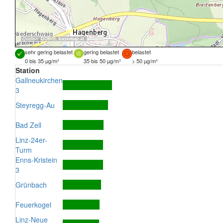
Quellen:
DORIS
,
basemap.at
sehr gering belastet
gering belastet
belastet
0 bis 35 µg/m³
35 bis 50 µg/m³
> 50 µg/m³
Station
Gallneukirchen
3
Steyregg-Au
Bad Zell
Linz-24er-
Turm
Enns-Kristein
3
Grünbach
Feuerkogel
Linz-Neue