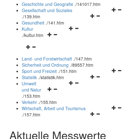
und
Geschichte und Geografie
.
/141017.htm
schließen
Navigationsm
Gesellschaft und Soziales
Navigationsmenü
öffnen
.
/139.htm
öffnen
und
Gesundheit
.
/141.htm
Navigationsmenü
und
schließen
Kultur
Navigationsmenü
öffnen
schließen
.
/kultur.htm
öffnen
und
Navigationsmenü
und
schließen
öffnen
schließen
Land- und Forstwirtschaft
.
/147.htm
und
Sicherheit und Ordnung
.
/89557.htm
schließen
Navigationsm
Sport und Freizeit
.
/151.htm
Navigationsmenü
öffnen
Statistik
.
/statistik.htm
Navigationsmenü
öffnen
und
Umwelt
Navigationsmenü
öffnen
und
schließen
und Natur
öffnen
und
schließen
.
/153.htm
und
schließen
Verkehr
.
/155.htm
schließen
Navigationsm
Wirtschaft, Arbeit und Tourismus
Navigationsmenü
öffnen
.
/157.htm
öffnen
und
und
schließen
Aktuelle Messwerte
schließen