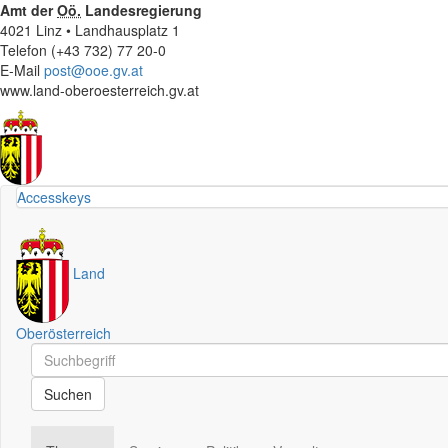
Amt der
Oö.
Landesregierung
4021 Linz • Landhausplatz 1
Telefon (+43 732) 77 20-0
E-Mail
post@ooe.gv.at
www.land-oberoesterreich.gv.at
Accesskeys
Land
Oberösterreich
Schnellsuche
Schnellsuche
Suchen