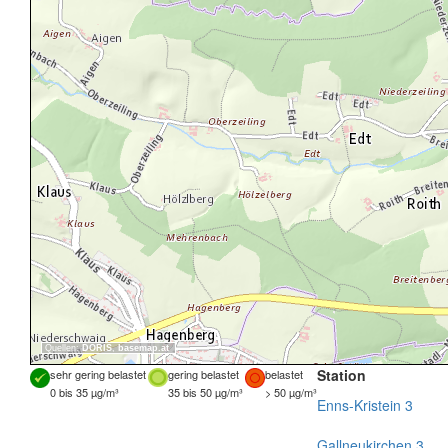
Quellen:
DORIS
,
basemap.at
Station
sehr gering belastet
gering belastet
belastet
0 bis 35 µg/m³
35 bis 50 µg/m³
> 50 µg/m³
Enns-Kristein 3
Gallneukirchen 3