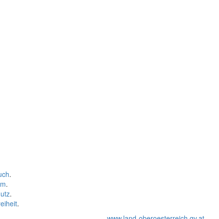
uch
.
um
.
utz
.
eiheit
.
www.land-oberoesterreich.gv.at