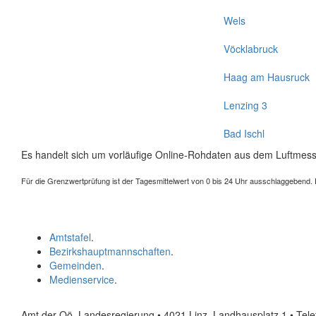
Wels
Vöcklabruck
Haag am Hausruck
Lenzing 3
Bad Ischl
Es handelt sich um vorläufige Online-Rohdaten aus dem Luftmess
Für die Grenzwertprüfung ist der Tagesmittelwert von 0 bis 24 Uhr ausschlaggebend. Der
Amtstafel
.
Bezirkshauptmannschaften
.
Gemeinden
.
Medienservice
.
Amt der Oö. Landesregierung • 4021 Linz, Landhausplatz 1
• Tel