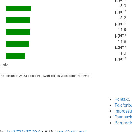
15.9
µg/m³
15.2
µg/m³
14.9
µg/m³
14.6
µg/m³
11.9
µg/m³
netz.
 gleitende 24-Stunden Mittelwert gilt als vorläufiger Richtwert.
Kontakt
.
Telefonb
Impress
Datensch
Barrierefr
efon
(+43 732) 77 20-0
• E-Mail
post@ooe.gv.at