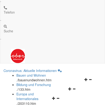
.
Telefon
.
Suche
.
Coronavirus: Aktuelle Informationen
Bauen und Wohnen
Navigationsm
.
/bauenundwohnen.htm
öffnen
Bildung und Forschung
Navigationsmenü
und
.
/133.htm
öffnen
schließen
Europa und
Navigationsmenü
und
Internationales
öffnen
schließen
.
/203110.htm