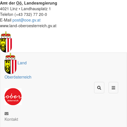
Amt der
Oö.
Landesregierung
4021 Linz • Landhausplatz 1
Telefon (+43 732) 77 20-0
E-Mail
post@ooe.gv.at
www.land-oberoesterreich.gv.at
Land
Oberösterreich
Kontakt