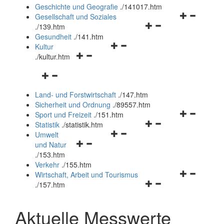
und
Geschichte und Geografie
.
/141017.htm
schließen
Navigationsm
Gesellschaft und Soziales
Navigationsmenü
öffnen
.
/139.htm
öffnen
und
Gesundheit
.
/141.htm
Navigationsmenü
und
schließen
Kultur
Navigationsmenü
öffnen
schließen
.
/kultur.htm
öffnen
und
Navigationsmenü
und
schließen
öffnen
schließen
Land- und Forstwirtschaft
.
/147.htm
und
Sicherheit und Ordnung
.
/89557.htm
schließen
Navigationsm
Sport und Freizeit
.
/151.htm
Navigationsmenü
öffnen
Statistik
.
/statistik.htm
Navigationsmenü
öffnen
und
Umwelt
Navigationsmenü
öffnen
und
schließen
und Natur
öffnen
und
schließen
.
/153.htm
und
schließen
Verkehr
.
/155.htm
schließen
Navigationsm
Wirtschaft, Arbeit und Tourismus
Navigationsmenü
öffnen
.
/157.htm
öffnen
und
und
schließen
Aktuelle Messwerte
schließen