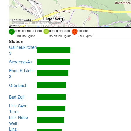
Quellen:
DORIS
,
basemap.at
sehr gering belastet
gering belastet
belastet
0 bis 35 µg/m³
35 bis 50 µg/m³
> 50 µg/m³
Station
Gallneukirchen
3
Steyregg-Au
Enns-Kristein
3
Grünbach
Bad Zell
Linz-24er-
Turm
Linz-Neue
Welt
Linz-