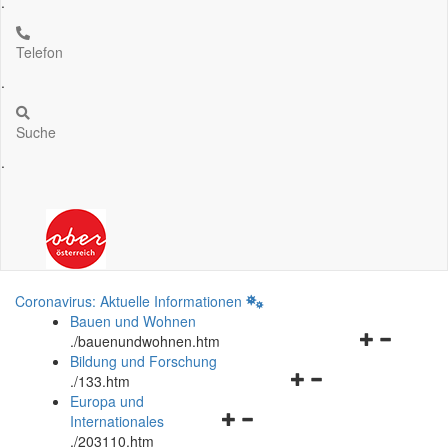
.
Telefon
.
Suche
.
Coronavirus: Aktuelle Informationen
Bauen und Wohnen
Navigationsm
.
/bauenundwohnen.htm
öffnen
Bildung und Forschung
Navigationsmenü
und
.
/133.htm
öffnen
schließen
Europa und
Navigationsmenü
und
Internationales
öffnen
schließen
.
/203110.htm