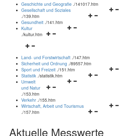
und
Geschichte und Geografie
.
/141017.htm
schließen
Navigationsm
Gesellschaft und Soziales
Navigationsmenü
öffnen
.
/139.htm
öffnen
und
Gesundheit
.
/141.htm
Navigationsmenü
und
schließen
Kultur
Navigationsmenü
öffnen
schließen
.
/kultur.htm
öffnen
und
Navigationsmenü
und
schließen
öffnen
schließen
Land- und Forstwirtschaft
.
/147.htm
und
Sicherheit und Ordnung
.
/89557.htm
schließen
Navigationsm
Sport und Freizeit
.
/151.htm
Navigationsmenü
öffnen
Statistik
.
/statistik.htm
Navigationsmenü
öffnen
und
Umwelt
Navigationsmenü
öffnen
und
schließen
und Natur
öffnen
und
schließen
.
/153.htm
und
schließen
Verkehr
.
/155.htm
schließen
Navigationsm
Wirtschaft, Arbeit und Tourismus
Navigationsmenü
öffnen
.
/157.htm
öffnen
und
und
schließen
Aktuelle Messwerte
schließen