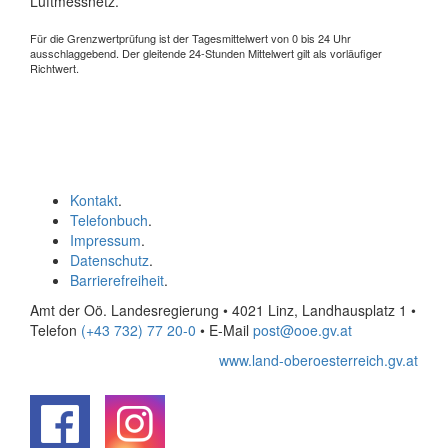
Luftmessnetz.
Für die Grenzwertprüfung ist der Tagesmittelwert von 0 bis 24 Uhr
ausschlaggebend. Der gleitende 24-Stunden Mittelwert gilt als vorläufiger
Richtwert.
Kontakt
.
Telefonbuch
.
Impressum
.
Datenschutz
.
Barrierefreiheit
.
Amt der Oö. Landesregierung • 4021 Linz, Landhausplatz 1
•
Telefon
(+43 732) 77 20-0
• E-Mail
post@ooe.gv.at
www.land-oberoesterreich.gv.at