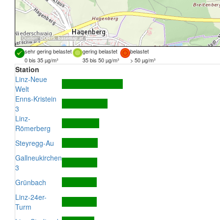
Quellen:
DORIS
,
basemap.at
sehr gering belastet
gering belastet
belastet
0 bis 35 µg/m³
35 bis 50 µg/m³
> 50 µg/m³
Station
Linz-Neue
Welt
Enns-Kristein
3
Linz-
Römerberg
Steyregg-Au
Gallneukirchen
3
Grünbach
Linz-24er-
Turm