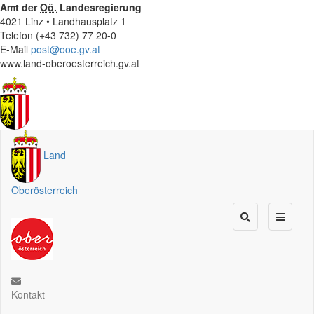
Amt der
Oö.
Landesregierung
4021 Linz • Landhausplatz 1
Telefon (+43 732) 77 20-0
E-Mail
post@ooe.gv.at
www.land-oberoesterreich.gv.at
Land
Oberösterreich
Kontakt