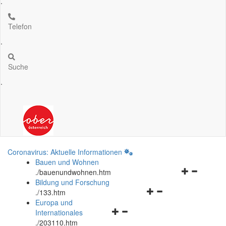
.
Telefon
.
Suche
.
Coronavirus: Aktuelle Informationen
Bauen und Wohnen
Navigationsm
.
/bauenundwohnen.htm
öffnen
Bildung und Forschung
Navigationsmenü
und
.
/133.htm
öffnen
schließen
Europa und
Navigationsmenü
und
Internationales
öffnen
schließen
.
/203110.htm