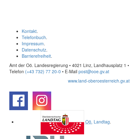
Kontakt
.
Telefonbuch
.
Impressum
.
Datenschutz
.
Barrierefreiheit
.
Amt der Oö. Landesregierung • 4021 Linz, Landhausplatz 1
•
Telefon
(+43 732) 77 20-0
• E-Mail
post@ooe.gv.at
www.land-oberoesterreich.gv.at
.
.
Oö.
Landtag
.