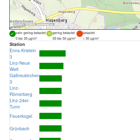
Quellen:
DORIS
,
basemap.at
sehr gering belastet
gering belastet
belastet
0 bis 35 µg/m³
35 bis 50 µg/m³
> 50 µg/m³
Station
Enns-Kristein
3
Linz-Neue
Welt
Gallneukirchen
3
Linz-
Römerberg
Linz-24er-
Turm
Feuerkogel
Grünbach