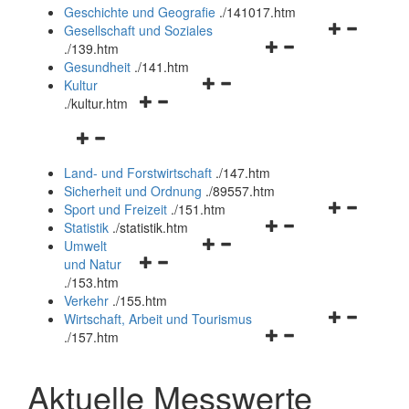
und
Geschichte und Geografie
.
/141017.htm
schließen
Navigationsm
Gesellschaft und Soziales
Navigationsmenü
öffnen
.
/139.htm
öffnen
und
Gesundheit
.
/141.htm
Navigationsmenü
und
schließen
Kultur
Navigationsmenü
öffnen
schließen
.
/kultur.htm
öffnen
und
Navigationsmenü
und
schließen
öffnen
schließen
Land- und Forstwirtschaft
.
/147.htm
und
Sicherheit und Ordnung
.
/89557.htm
schließen
Navigationsm
Sport und Freizeit
.
/151.htm
Navigationsmenü
öffnen
Statistik
.
/statistik.htm
Navigationsmenü
öffnen
und
Umwelt
Navigationsmenü
öffnen
und
schließen
und Natur
öffnen
und
schließen
.
/153.htm
und
schließen
Verkehr
.
/155.htm
schließen
Navigationsm
Wirtschaft, Arbeit und Tourismus
Navigationsmenü
öffnen
.
/157.htm
öffnen
und
und
schließen
Aktuelle Messwerte
schließen