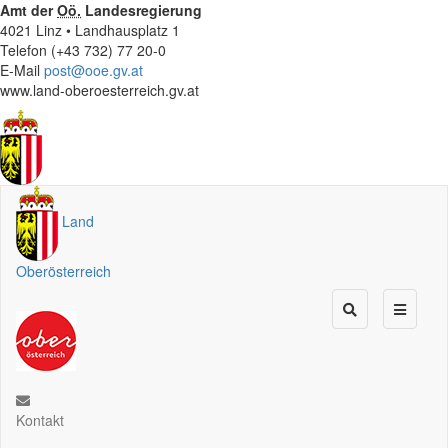
Amt der
Oö.
Landesregierung
4021 Linz • Landhausplatz 1
Telefon (+43 732) 77 20-0
E-Mail
post@ooe.gv.at
www.land-oberoesterreich.gv.at
Land
Oberösterreich
Kontakt