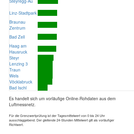
Steyregg-Au
Linz-Stadtpark
Braunau
Zentrum
Bad Zell
Haag am
Hausruck
Steyr
Lenzing 3
Traun
Wels
Vöcklabruck
Bad Ischl
Es handelt sich um vorläufige Online-Rohdaten aus dem
Luftmessnetz.
Für die Grenzwertprüfung ist der Tagesmittelwert von 0 bis 24 Uhr
ausschlaggebend. Der gleitende 24-Stunden Mittelwert gilt als vorläufiger
Richtwert.