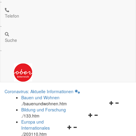
.
Telefon
.
Suche
.
Coronavirus: Aktuelle Informationen
Bauen und Wohnen
Navigationsm
.
/bauenundwohnen.htm
öffnen
Bildung und Forschung
Navigationsmenü
und
.
/133.htm
öffnen
schließen
Europa und
Navigationsmenü
und
Internationales
öffnen
schließen
.
/203110.htm