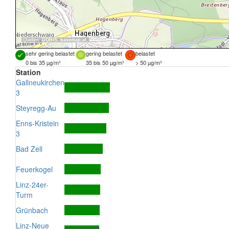
Quellen:
DORIS
,
basemap.at
sehr gering belastet
gering belastet
belastet
0 bis 35 µg/m³
35 bis 50 µg/m³
> 50 µg/m³
Station
Gallneukirchen
3
Steyregg-Au
Enns-Kristein
3
Bad Zell
Feuerkogel
Linz-24er-
Turm
Grünbach
Linz-Neue