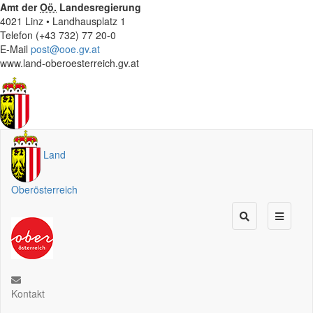
Amt der
Oö.
Landesregierung
4021 Linz • Landhausplatz 1
Telefon (+43 732) 77 20-0
E-Mail
post@ooe.gv.at
www.land-oberoesterreich.gv.at
Land
Oberösterreich
Kontakt