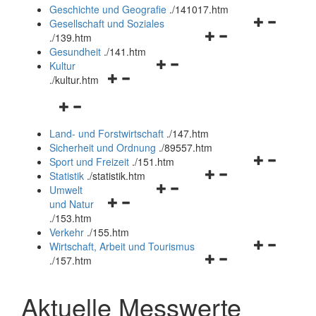
und
Geschichte und Geografie
.
/141017.htm
schließen
Navigationsm
Gesellschaft und Soziales
Navigationsmenü
öffnen
.
/139.htm
öffnen
und
Gesundheit
.
/141.htm
Navigationsmenü
und
schließen
Kultur
Navigationsmenü
öffnen
schließen
.
/kultur.htm
öffnen
und
Navigationsmenü
und
schließen
öffnen
schließen
Land- und Forstwirtschaft
.
/147.htm
und
Sicherheit und Ordnung
.
/89557.htm
schließen
Navigationsm
Sport und Freizeit
.
/151.htm
Navigationsmenü
öffnen
Statistik
.
/statistik.htm
Navigationsmenü
öffnen
und
Umwelt
Navigationsmenü
öffnen
und
schließen
und Natur
öffnen
und
schließen
.
/153.htm
und
schließen
Verkehr
.
/155.htm
schließen
Navigationsm
Wirtschaft, Arbeit und Tourismus
Navigationsmenü
öffnen
.
/157.htm
öffnen
und
und
schließen
Aktuelle Messwerte
schließen