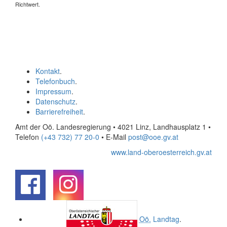
Richtwert.
Kontakt
.
Telefonbuch
.
Impressum
.
Datenschutz
.
Barrierefreiheit
.
Amt der Oö. Landesregierung • 4021 Linz, Landhausplatz 1
•
Telefon
(+43 732) 77 20-0
• E-Mail
post@ooe.gv.at
www.land-oberoesterreich.gv.at
.
.
Oö.
Landtag
.