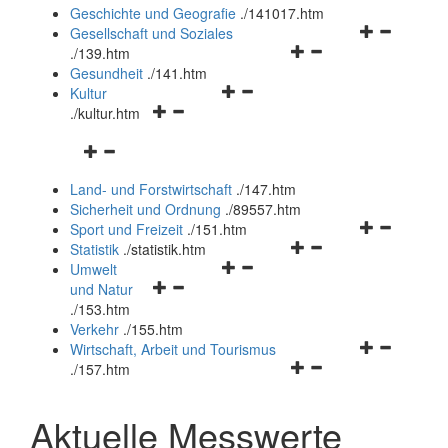
und
Geschichte und Geografie
.
/141017.htm
schließen
Navigationsm
Gesellschaft und Soziales
Navigationsmenü
öffnen
.
/139.htm
öffnen
und
Gesundheit
.
/141.htm
Navigationsmenü
und
schließen
Kultur
Navigationsmenü
öffnen
schließen
.
/kultur.htm
öffnen
und
Navigationsmenü
und
schließen
öffnen
schließen
Land- und Forstwirtschaft
.
/147.htm
und
Sicherheit und Ordnung
.
/89557.htm
schließen
Navigationsm
Sport und Freizeit
.
/151.htm
Navigationsmenü
öffnen
Statistik
.
/statistik.htm
Navigationsmenü
öffnen
und
Umwelt
Navigationsmenü
öffnen
und
schließen
und Natur
öffnen
und
schließen
.
/153.htm
und
schließen
Verkehr
.
/155.htm
schließen
Navigationsm
Wirtschaft, Arbeit und Tourismus
Navigationsmenü
öffnen
.
/157.htm
öffnen
und
und
schließen
Aktuelle Messwerte
schließen