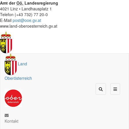
Amt der
Oö.
Landesregierung
4021 Linz • Landhausplatz 1
Telefon (+43 732) 77 20-0
E-Mail
post@ooe.gv.at
www.land-oberoesterreich.gv.at
Land
Oberösterreich
Kontakt