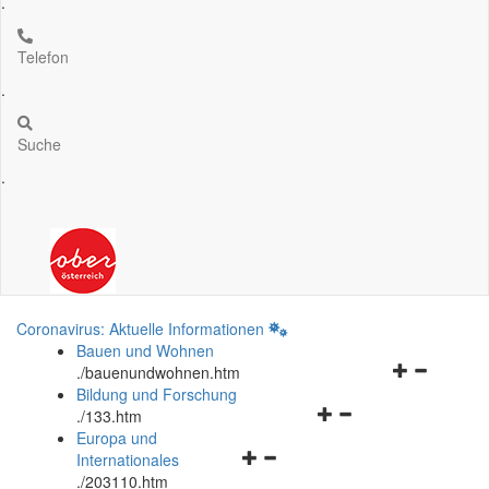
.
Telefon
.
Suche
.
Coronavirus: Aktuelle Informationen
Bauen und Wohnen
Navigationsm
.
/bauenundwohnen.htm
öffnen
Bildung und Forschung
Navigationsmenü
und
.
/133.htm
öffnen
schließen
Europa und
Navigationsmenü
und
Internationales
öffnen
schließen
.
/203110.htm