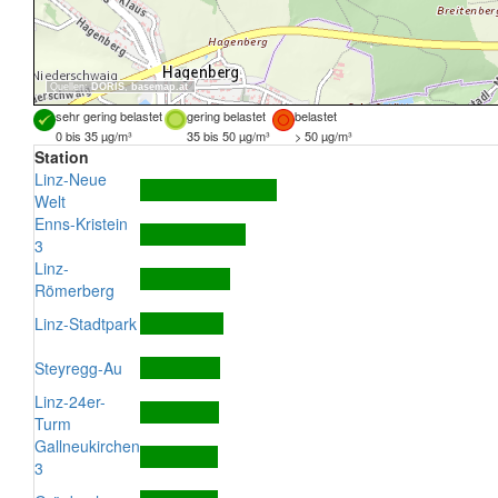
Quellen:
DORIS
,
basemap.at
sehr gering belastet
gering belastet
belastet
0 bis 35 µg/m³
35 bis 50 µg/m³
> 50 µg/m³
Station
Linz-Neue
Welt
Enns-Kristein
3
Linz-
Römerberg
Linz-Stadtpark
Steyregg-Au
Linz-24er-
Turm
Gallneukirchen
3