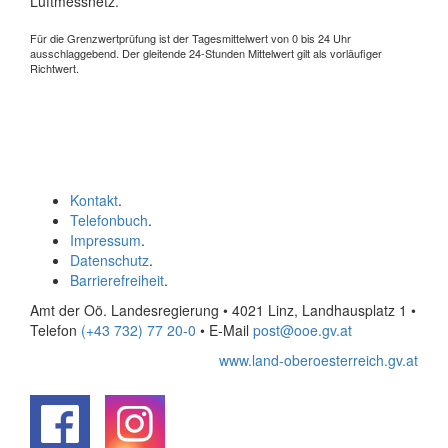
Luftmessnetz.
Für die Grenzwertprüfung ist der Tagesmittelwert von 0 bis 24 Uhr
ausschlaggebend. Der gleitende 24-Stunden Mittelwert gilt als vorläufiger
Richtwert.
Kontakt
.
Telefonbuch
.
Impressum
.
Datenschutz
.
Barrierefreiheit
.
Amt der Oö. Landesregierung • 4021 Linz, Landhausplatz 1
•
Telefon
(+43 732) 77 20-0
• E-Mail
post@ooe.gv.at
www.land-oberoesterreich.gv.at