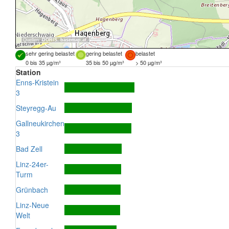
Quellen:
DORIS
,
basemap.at
sehr gering belastet
gering belastet
belastet
0 bis 35 µg/m³
35 bis 50 µg/m³
> 50 µg/m³
Station
Enns-Kristein
3
Steyregg-Au
Gallneukirchen
3
Bad Zell
Linz-24er-
Turm
Grünbach
Linz-Neue
Welt