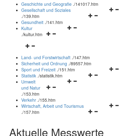
und
Geschichte und Geografie
.
/141017.htm
schließen
Navigationsm
Gesellschaft und Soziales
Navigationsmenü
öffnen
.
/139.htm
öffnen
und
Gesundheit
.
/141.htm
Navigationsmenü
und
schließen
Kultur
Navigationsmenü
öffnen
schließen
.
/kultur.htm
öffnen
und
Navigationsmenü
und
schließen
öffnen
schließen
Land- und Forstwirtschaft
.
/147.htm
und
Sicherheit und Ordnung
.
/89557.htm
schließen
Navigationsm
Sport und Freizeit
.
/151.htm
Navigationsmenü
öffnen
Statistik
.
/statistik.htm
Navigationsmenü
öffnen
und
Umwelt
Navigationsmenü
öffnen
und
schließen
und Natur
öffnen
und
schließen
.
/153.htm
und
schließen
Verkehr
.
/155.htm
schließen
Navigationsm
Wirtschaft, Arbeit und Tourismus
Navigationsmenü
öffnen
.
/157.htm
öffnen
und
und
schließen
Aktuelle Messwerte
schließen