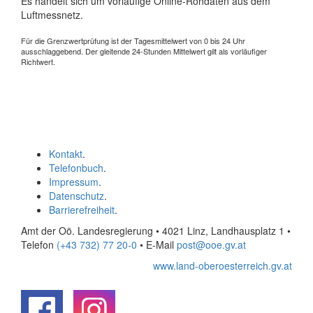
Es handelt sich um vorläufige Online-Rohdaten aus dem
Luftmessnetz.
Für die Grenzwertprüfung ist der Tagesmittelwert von 0 bis 24 Uhr
ausschlaggebend. Der gleitende 24-Stunden Mittelwert gilt als vorläufiger
Richtwert.
Kontakt
.
Telefonbuch
.
Impressum
.
Datenschutz
.
Barrierefreiheit
.
Amt der Oö. Landesregierung • 4021 Linz, Landhausplatz 1
•
Telefon
(+43 732) 77 20-0
• E-Mail
post@ooe.gv.at
www.land-oberoesterreich.gv.at