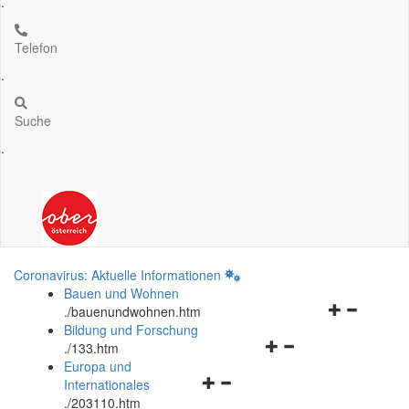
.
Telefon
.
Suche
.
Coronavirus: Aktuelle Informationen
Bauen und Wohnen
Navigationsm
.
/bauenundwohnen.htm
öffnen
Bildung und Forschung
Navigationsmenü
und
.
/133.htm
öffnen
schließen
Europa und
Navigationsmenü
und
Internationales
öffnen
schließen
.
/203110.htm