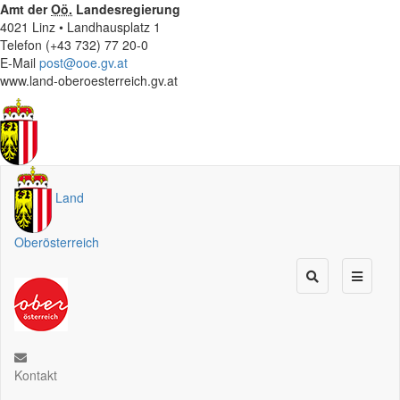
Amt der
Oö.
Landesregierung
4021 Linz • Landhausplatz 1
Telefon (+43 732) 77 20-0
E-Mail
post@ooe.gv.at
www.land-oberoesterreich.gv.at
Land
Oberösterreich
Kontakt