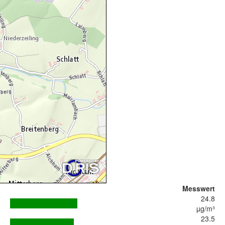
Messwert
24.8
µg/m³
23.5