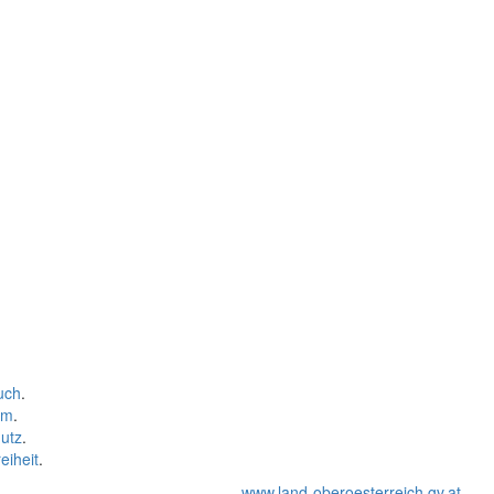
uch
.
um
.
utz
.
eiheit
.
www.land-oberoesterreich.gv.at