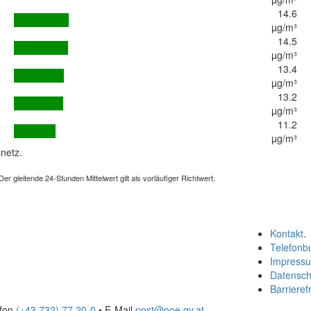
14.6
µg/m³
14.5
µg/m³
13.4
µg/m³
13.2
µg/m³
11.2
µg/m³
netz.
 gleitende 24-Stunden Mittelwert gilt als vorläufiger Richtwert.
Kontakt
.
Telefonb
Impress
Datensch
Barrierefr
efon
(+43 732) 77 20-0
• E-Mail
post@ooe.gv.at