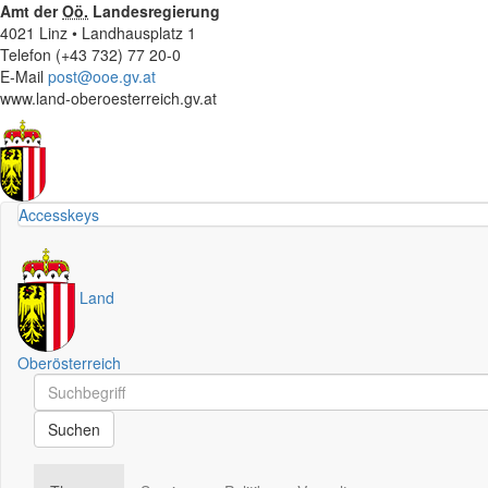
Amt der
Oö.
Landesregierung
4021 Linz • Landhausplatz 1
Telefon (+43 732) 77 20-0
E-Mail
post@ooe.gv.at
www.land-oberoesterreich.gv.at
Accesskeys
Land
Oberösterreich
Schnellsuche
Schnellsuche
Suchen