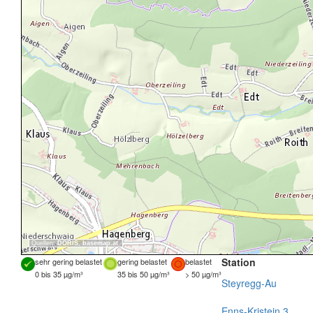
Quellen:
DORIS
,
basemap.at
Station
sehr gering belastet
gering belastet
belastet
0 bis 35 µg/m³
35 bis 50 µg/m³
> 50 µg/m³
Steyregg-Au
Enns-Kristein 3