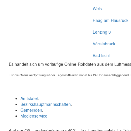
Wels
Haag am Hausruck
Lenzing 3
Vöcklabruck
Bad Ischl
Es handelt sich um vorläufige Online-Rohdaten aus dem Luftmess
Für die Grenzwertprüfung ist der Tagesmittelwert von 0 bis 24 Uhr ausschlaggebend. Der
Amtstafel
.
Bezirkshauptmannschaften
.
Gemeinden
.
Medienservice
.
Amt der Oö. Landesregierung • 4021 Linz, Landhausplatz 1
• Tel