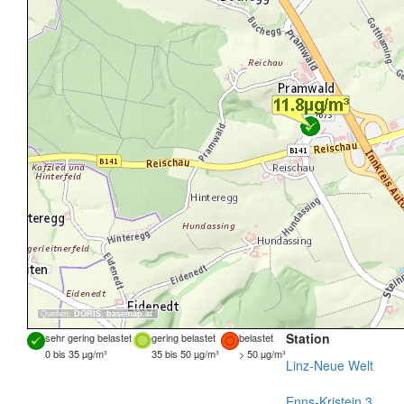
Quellen:
DORIS
,
basemap.at
Station
sehr gering belastet
gering belastet
belastet
0 bis 35 µg/m³
35 bis 50 µg/m³
> 50 µg/m³
Linz-Neue Welt
Enns-Kristein 3