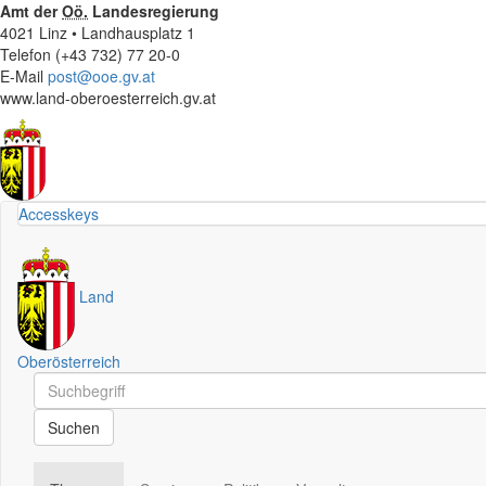
Amt der
Oö.
Landesregierung
4021 Linz • Landhausplatz 1
Telefon (+43 732) 77 20-0
E-Mail
post@ooe.gv.at
www.land-oberoesterreich.gv.at
Accesskeys
Land
Oberösterreich
Schnellsuche
Schnellsuche
Suchen