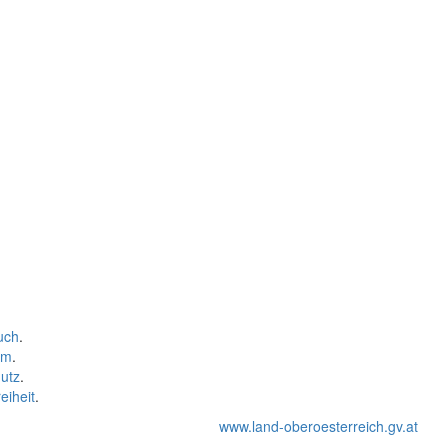
uch
.
um
.
utz
.
eiheit
.
www.land-oberoesterreich.gv.at