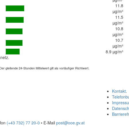
11.8
µg/m³
11.5
µg/m³
10.8
µg/m³
10.7
µg/m³
8.9 µg/m³
netz.
 gleitende 24-Stunden Mittelwert gilt als vorläufiger Richtwert.
Kontakt
.
Telefonb
Impress
Datensch
Barrierefr
efon
(+43 732) 77 20-0
• E-Mail
post@ooe.gv.at