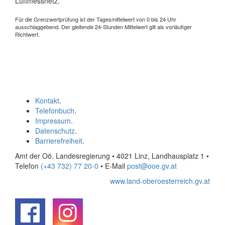
Luftmessnetz.
Für die Grenzwertprüfung ist der Tagesmittelwert von 0 bis 24 Uhr
ausschlaggebend. Der gleitende 24-Stunden Mittelwert gilt als vorläufiger
Richtwert.
Kontakt
.
Telefonbuch
.
Impressum
.
Datenschutz
.
Barrierefreiheit
.
Amt der Oö. Landesregierung • 4021 Linz, Landhausplatz 1
•
Telefon
(+43 732) 77 20-0
• E-Mail
post@ooe.gv.at
www.land-oberoesterreich.gv.at