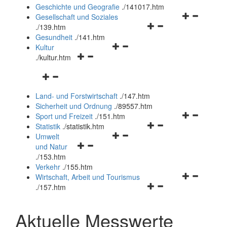
und
Geschichte und Geografie
.
/141017.htm
schließen
Navigationsm
Gesellschaft und Soziales
Navigationsmenü
öffnen
.
/139.htm
öffnen
und
Gesundheit
.
/141.htm
Navigationsmenü
und
schließen
Kultur
Navigationsmenü
öffnen
schließen
.
/kultur.htm
öffnen
und
Navigationsmenü
und
schließen
öffnen
schließen
Land- und Forstwirtschaft
.
/147.htm
und
Sicherheit und Ordnung
.
/89557.htm
schließen
Navigationsm
Sport und Freizeit
.
/151.htm
Navigationsmenü
öffnen
Statistik
.
/statistik.htm
Navigationsmenü
öffnen
und
Umwelt
Navigationsmenü
öffnen
und
schließen
und Natur
öffnen
und
schließen
.
/153.htm
und
schließen
Verkehr
.
/155.htm
schließen
Navigationsm
Wirtschaft, Arbeit und Tourismus
Navigationsmenü
öffnen
.
/157.htm
öffnen
und
und
schließen
Aktuelle Messwerte
schließen