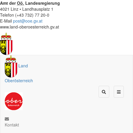
Amt der
Oö.
Landesregierung
4021 Linz • Landhausplatz 1
Telefon (+43 732) 77 20-0
E-Mail
post@ooe.gv.at
www.land-oberoesterreich.gv.at
Land
Oberösterreich
Kontakt