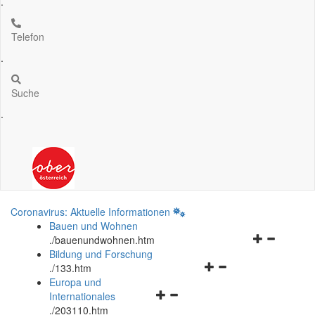
.
Telefon
.
Suche
.
Coronavirus: Aktuelle Informationen
Bauen und Wohnen
Navigationsm
.
/bauenundwohnen.htm
öffnen
Bildung und Forschung
Navigationsmenü
und
.
/133.htm
öffnen
schließen
Europa und
Navigationsmenü
und
Internationales
öffnen
schließen
.
/203110.htm