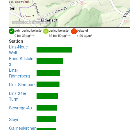
Quellen:
DORIS
,
basemap.at
sehr gering belastet
gering belastet
belastet
0 bis 35 µg/m³
35 bis 50 µg/m³
> 50 µg/m³
Station
Linz-Neue
Welt
Enns-Kristein
3
Linz-
Römerberg
Linz-Stadtpark
Linz-24er-
Turm
Steyregg-Au
Steyr
Gallneukirchen