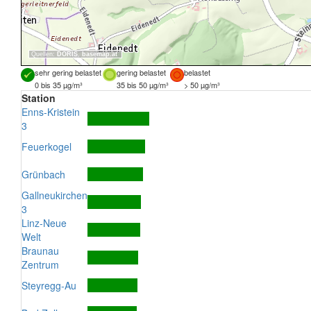
Quellen:
DORIS
,
basemap.at
sehr gering belastet
gering belastet
belastet
0 bis 35 µg/m³
35 bis 50 µg/m³
> 50 µg/m³
Station
Enns-Kristein
3
Feuerkogel
Grünbach
Gallneukirchen
3
Linz-Neue
Welt
Braunau
Zentrum
Steyregg-Au