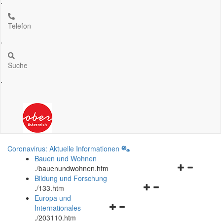
.
Telefon
.
Suche
.
Coronavirus: Aktuelle Informationen
Bauen und Wohnen
Navigationsm
.
/bauenundwohnen.htm
öffnen
Bildung und Forschung
Navigationsmenü
und
.
/133.htm
öffnen
schließen
Europa und
Navigationsmenü
und
Internationales
öffnen
schließen
.
/203110.htm