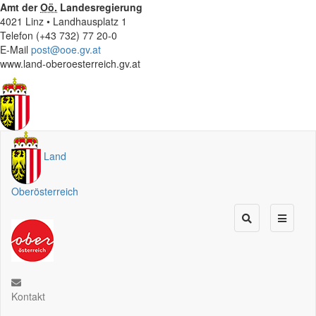
Amt der
Oö.
Landesregierung
4021 Linz • Landhausplatz 1
Telefon (+43 732) 77 20-0
E-Mail
post@ooe.gv.at
www.land-oberoesterreich.gv.at
Land
Oberösterreich
Kontakt