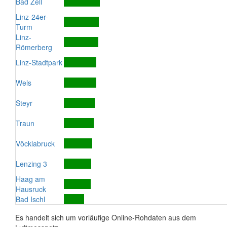
Bad Zell
Linz-24er-
Turm
Linz-
Römerberg
Linz-Stadtpark
Wels
Steyr
Traun
Vöcklabruck
Lenzing 3
Haag am
Hausruck
Bad Ischl
Es handelt sich um vorläufige Online-Rohdaten aus dem