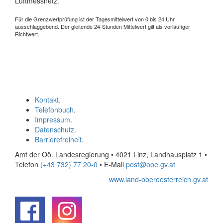
Luftmessnetz.
Für die Grenzwertprüfung ist der Tagesmittelwert von 0 bis 24 Uhr
ausschlaggebend. Der gleitende 24-Stunden Mittelwert gilt als vorläufiger
Richtwert.
Kontakt
.
Telefonbuch
.
Impressum
.
Datenschutz
.
Barrierefreiheit
.
Amt der Oö. Landesregierung • 4021 Linz, Landhausplatz 1
•
Telefon
(+43 732) 77 20-0
• E-Mail
post@ooe.gv.at
www.land-oberoesterreich.gv.at