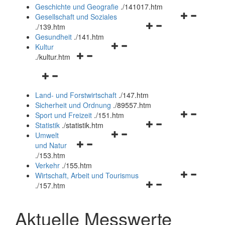
und
Geschichte und Geografie
.
/141017.htm
schließen
Navigationsm
Gesellschaft und Soziales
Navigationsmenü
öffnen
.
/139.htm
öffnen
und
Gesundheit
.
/141.htm
Navigationsmenü
und
schließen
Kultur
Navigationsmenü
öffnen
schließen
.
/kultur.htm
öffnen
und
Navigationsmenü
und
schließen
öffnen
schließen
Land- und Forstwirtschaft
.
/147.htm
und
Sicherheit und Ordnung
.
/89557.htm
schließen
Navigationsm
Sport und Freizeit
.
/151.htm
Navigationsmenü
öffnen
Statistik
.
/statistik.htm
Navigationsmenü
öffnen
und
Umwelt
Navigationsmenü
öffnen
und
schließen
und Natur
öffnen
und
schließen
.
/153.htm
und
schließen
Verkehr
.
/155.htm
schließen
Navigationsm
Wirtschaft, Arbeit und Tourismus
Navigationsmenü
öffnen
.
/157.htm
öffnen
und
und
schließen
Aktuelle Messwerte
schließen