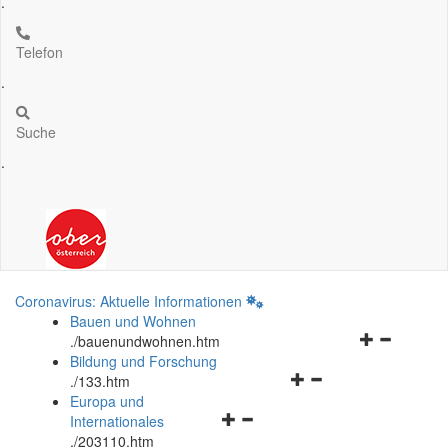
.
Telefon
.
Suche
.
Coronavirus: Aktuelle Informationen
Bauen und Wohnen
Navigationsm
.
/bauenundwohnen.htm
öffnen
Bildung und Forschung
Navigationsmenü
und
.
/133.htm
öffnen
schließen
Europa und
Navigationsmenü
und
Internationales
öffnen
schließen
.
/203110.htm