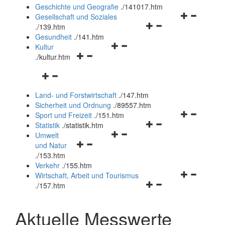
und
Geschichte und Geografie
.
/141017.htm
schließen
Navigationsm
Gesellschaft und Soziales
Navigationsmenü
öffnen
.
/139.htm
öffnen
und
Gesundheit
.
/141.htm
Navigationsmenü
und
schließen
Kultur
Navigationsmenü
öffnen
schließen
.
/kultur.htm
öffnen
und
Navigationsmenü
und
schließen
öffnen
schließen
Land- und Forstwirtschaft
.
/147.htm
und
Sicherheit und Ordnung
.
/89557.htm
schließen
Navigationsm
Sport und Freizeit
.
/151.htm
Navigationsmenü
öffnen
Statistik
.
/statistik.htm
Navigationsmenü
öffnen
und
Umwelt
Navigationsmenü
öffnen
und
schließen
und Natur
öffnen
und
schließen
.
/153.htm
und
schließen
Verkehr
.
/155.htm
schließen
Navigationsm
Wirtschaft, Arbeit und Tourismus
Navigationsmenü
öffnen
.
/157.htm
öffnen
und
und
schließen
Aktuelle Messwerte
schließen