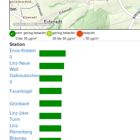
Quellen:
DORIS
,
basemap.at
sehr gering belastet
gering belastet
belastet
0 bis 35 µg/m³
35 bis 50 µg/m³
> 50 µg/m³
Station
Enns-Kristein
3
Linz-Neue
Welt
Gallneukirchen
3
Feuerkogel
Grünbach
Linz-24er-
Turm
Linz-
Römerberg
Braunau