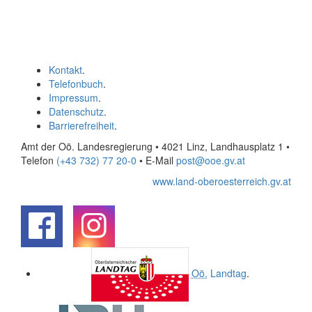
Kontakt
.
Telefonbuch
.
Impressum
.
Datenschutz
.
Barrierefreiheit
.
Amt der Oö. Landesregierung • 4021 Linz, Landhausplatz 1
•
Telefon
(+43 732) 77 20-0
• E-Mail
post@ooe.gv.at
www.land-oberoesterreich.gv.at
.
.
Oö.
Landtag
.