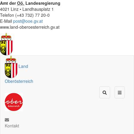
Amt der
Oö.
Landesregierung
4021 Linz • Landhausplatz 1
Telefon (+43 732) 77 20-0
E-Mail
post@ooe.gv.at
www.land-oberoesterreich.gv.at
Land
Oberösterreich
Kontakt