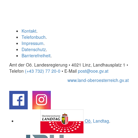
Kontakt
.
Telefonbuch
.
Impressum
.
Datenschutz
.
Barrierefreiheit
.
Amt der Oö. Landesregierung • 4021 Linz, Landhausplatz 1
•
Telefon
(+43 732) 77 20-0
• E-Mail
post@ooe.gv.at
www.land-oberoesterreich.gv.at
.
.
Oö.
Landtag
.