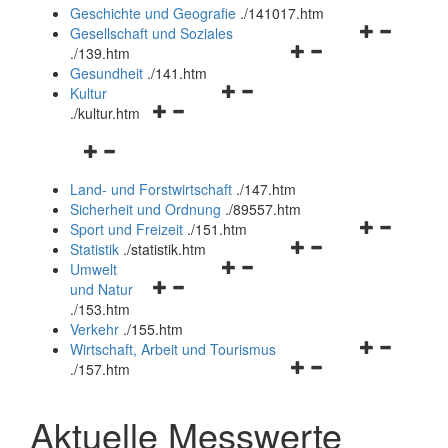
und
Geschichte und Geografie
.
/141017.htm
schließen
Navigationsm
Gesellschaft und Soziales
Navigationsmenü
öffnen
.
/139.htm
öffnen
und
Gesundheit
.
/141.htm
Navigationsmenü
und
schließen
Kultur
Navigationsmenü
öffnen
schließen
.
/kultur.htm
öffnen
und
Navigationsmenü
und
schließen
öffnen
schließen
Land- und Forstwirtschaft
.
/147.htm
und
Sicherheit und Ordnung
.
/89557.htm
schließen
Navigationsm
Sport und Freizeit
.
/151.htm
Navigationsmenü
öffnen
Statistik
.
/statistik.htm
Navigationsmenü
öffnen
und
Umwelt
Navigationsmenü
öffnen
und
schließen
und Natur
öffnen
und
schließen
.
/153.htm
und
schließen
Verkehr
.
/155.htm
schließen
Navigationsm
Wirtschaft, Arbeit und Tourismus
Navigationsmenü
öffnen
.
/157.htm
öffnen
und
und
schließen
Aktuelle Messwerte
schließen