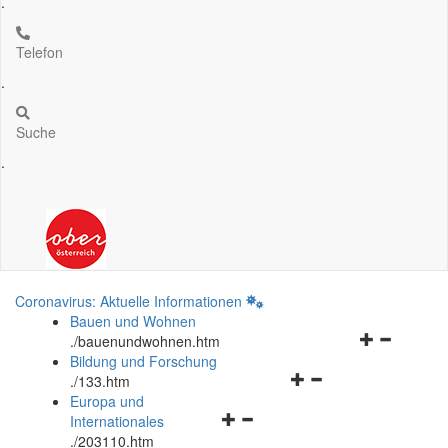
.
Telefon
.
Suche
.
Coronavirus: Aktuelle Informationen
Bauen und Wohnen
Navigationsm
.
/bauenundwohnen.htm
öffnen
Bildung und Forschung
Navigationsmenü
und
.
/133.htm
öffnen
schließen
Europa und
Navigationsmenü
und
Internationales
öffnen
schließen
.
/203110.htm