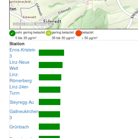
Quellen:
DORIS
,
basemap.at
sehr gering belastet
gering belastet
belastet
0 bis 35 µg/m³
35 bis 50 µg/m³
> 50 µg/m³
Station
Enns-Kristein
3
Linz-Neue
Welt
Linz-
Römerberg
Linz-24er-
Turm
Steyregg-Au
Gallneukirchen
3
Grünbach