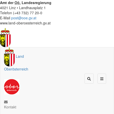
Amt der
Oö.
Landesregierung
4021 Linz • Landhausplatz 1
Telefon (+43 732) 77 20-0
E-Mail
post@ooe.gv.at
www.land-oberoesterreich.gv.at
Land
Oberösterreich
Kontakt