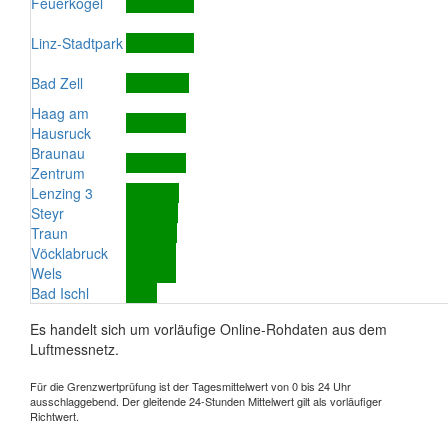
Feuerkogel
Linz-Stadtpark
Bad Zell
Haag am
Hausruck
Braunau
Zentrum
Lenzing 3
Steyr
Traun
Vöcklabruck
Wels
Bad Ischl
Es handelt sich um vorläufige Online-Rohdaten aus dem
Luftmessnetz.
Für die Grenzwertprüfung ist der Tagesmittelwert von 0 bis 24 Uhr
ausschlaggebend. Der gleitende 24-Stunden Mittelwert gilt als vorläufiger
Richtwert.