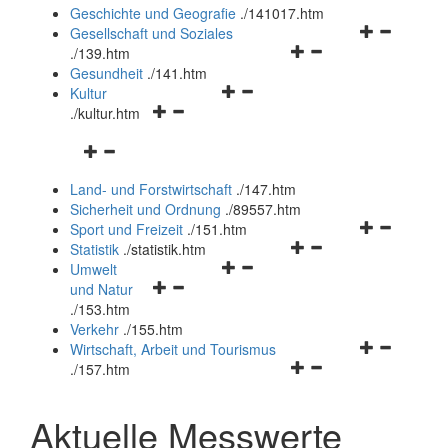
und
Geschichte und Geografie
.
/141017.htm
schließen
Navigationsm
Gesellschaft und Soziales
Navigationsmenü
öffnen
.
/139.htm
öffnen
und
Gesundheit
.
/141.htm
Navigationsmenü
und
schließen
Kultur
Navigationsmenü
öffnen
schließen
.
/kultur.htm
öffnen
und
Navigationsmenü
und
schließen
öffnen
schließen
Land- und Forstwirtschaft
.
/147.htm
und
Sicherheit und Ordnung
.
/89557.htm
schließen
Navigationsm
Sport und Freizeit
.
/151.htm
Navigationsmenü
öffnen
Statistik
.
/statistik.htm
Navigationsmenü
öffnen
und
Umwelt
Navigationsmenü
öffnen
und
schließen
und Natur
öffnen
und
schließen
.
/153.htm
und
schließen
Verkehr
.
/155.htm
schließen
Navigationsm
Wirtschaft, Arbeit und Tourismus
Navigationsmenü
öffnen
.
/157.htm
öffnen
und
und
schließen
Aktuelle Messwerte
schließen