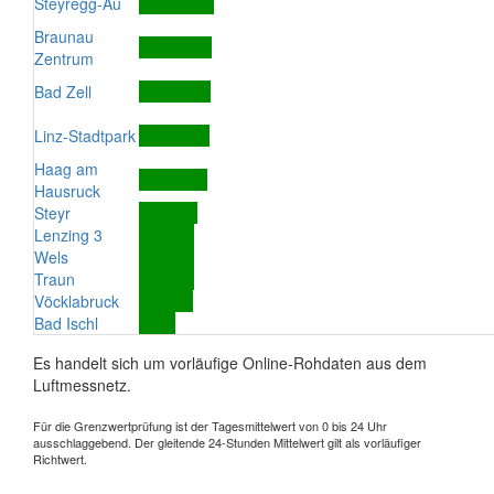
Steyregg-Au
Braunau
Zentrum
Bad Zell
Linz-Stadtpark
Haag am
Hausruck
Steyr
Lenzing 3
Wels
Traun
Vöcklabruck
Bad Ischl
Es handelt sich um vorläufige Online-Rohdaten aus dem
Luftmessnetz.
Für die Grenzwertprüfung ist der Tagesmittelwert von 0 bis 24 Uhr
ausschlaggebend. Der gleitende 24-Stunden Mittelwert gilt als vorläufiger
Richtwert.