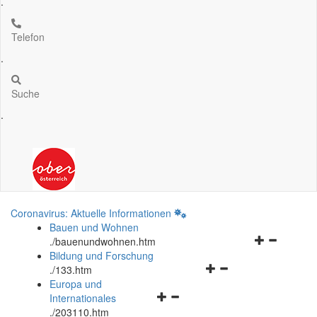
.
Telefon
.
Suche
.
Coronavirus: Aktuelle Informationen
Bauen und Wohnen
Navigationsm
.
/bauenundwohnen.htm
öffnen
Bildung und Forschung
Navigationsmenü
und
.
/133.htm
öffnen
schließen
Europa und
Navigationsmenü
und
Internationales
öffnen
schließen
.
/203110.htm