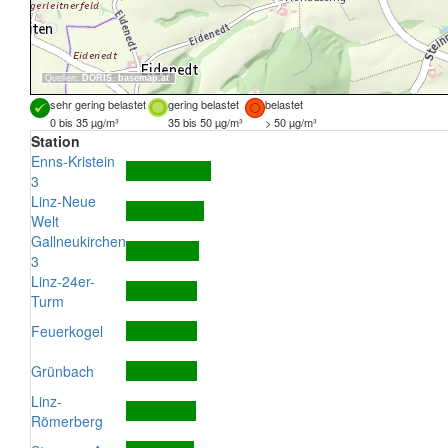
Quellen:
DORIS
,
basemap.at
sehr gering belastet
gering belastet
belastet
0 bis 35 µg/m³
35 bis 50 µg/m³
> 50 µg/m³
Station
Enns-Kristein
3
Linz-Neue
Welt
Gallneukirchen
3
Linz-24er-
Turm
Feuerkogel
Grünbach
Linz-
Römerberg