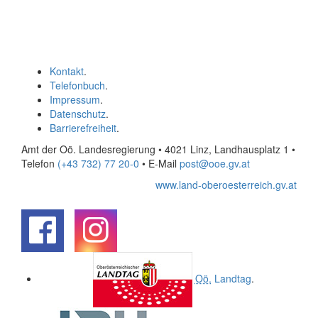
Kontakt
.
Telefonbuch
.
Impressum
.
Datenschutz
.
Barrierefreiheit
.
Amt der Oö. Landesregierung • 4021 Linz, Landhausplatz 1
•
Telefon
(+43 732) 77 20-0
• E-Mail
post@ooe.gv.at
www.land-oberoesterreich.gv.at
.
.
Oö.
Landtag
.