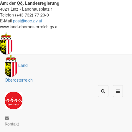
Amt der
Oö.
Landesregierung
4021 Linz • Landhausplatz 1
Telefon (+43 732) 77 20-0
E-Mail
post@ooe.gv.at
www.land-oberoesterreich.gv.at
Land
Oberösterreich
Kontakt