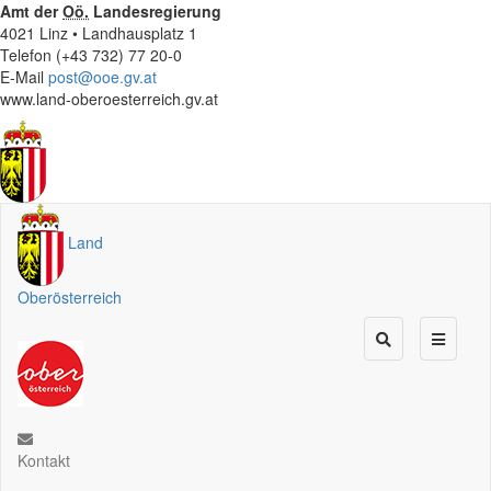
Amt der
Oö.
Landesregierung
4021 Linz • Landhausplatz 1
Telefon (+43 732) 77 20-0
E-Mail
post@ooe.gv.at
www.land-oberoesterreich.gv.at
Land
Oberösterreich
Kontakt