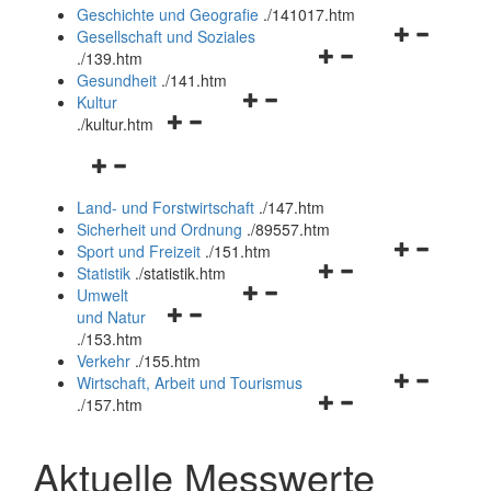
und
Geschichte und Geografie
.
/141017.htm
schließen
Navigationsm
Gesellschaft und Soziales
Navigationsmenü
öffnen
.
/139.htm
öffnen
und
Gesundheit
.
/141.htm
Navigationsmenü
und
schließen
Kultur
Navigationsmenü
öffnen
schließen
.
/kultur.htm
öffnen
und
Navigationsmenü
und
schließen
öffnen
schließen
Land- und Forstwirtschaft
.
/147.htm
und
Sicherheit und Ordnung
.
/89557.htm
schließen
Navigationsm
Sport und Freizeit
.
/151.htm
Navigationsmenü
öffnen
Statistik
.
/statistik.htm
Navigationsmenü
öffnen
und
Umwelt
Navigationsmenü
öffnen
und
schließen
und Natur
öffnen
und
schließen
.
/153.htm
und
schließen
Verkehr
.
/155.htm
schließen
Navigationsm
Wirtschaft, Arbeit und Tourismus
Navigationsmenü
öffnen
.
/157.htm
öffnen
und
und
schließen
Aktuelle Messwerte
schließen