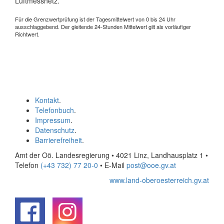
Luftmessnetz.
Für die Grenzwertprüfung ist der Tagesmittelwert von 0 bis 24 Uhr
ausschlaggebend. Der gleitende 24-Stunden Mittelwert gilt als vorläufiger
Richtwert.
Kontakt
.
Telefonbuch
.
Impressum
.
Datenschutz
.
Barrierefreiheit
.
Amt der Oö. Landesregierung • 4021 Linz, Landhausplatz 1
•
Telefon
(+43 732) 77 20-0
• E-Mail
post@ooe.gv.at
www.land-oberoesterreich.gv.at