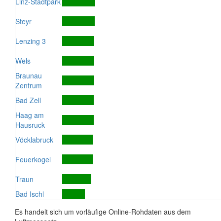
Linz-Stadtpark
Steyr
Lenzing 3
Wels
Braunau
Zentrum
Bad Zell
Haag am
Hausruck
Vöcklabruck
Feuerkogel
Traun
Bad Ischl
Es handelt sich um vorläufige Online-Rohdaten aus dem