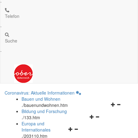
.
Telefon
.
Suche
.
Coronavirus: Aktuelle Informationen
Bauen und Wohnen
Navigationsm
.
/bauenundwohnen.htm
öffnen
Bildung und Forschung
Navigationsmenü
und
.
/133.htm
öffnen
schließen
Europa und
Navigationsmenü
und
Internationales
öffnen
schließen
.
/203110.htm