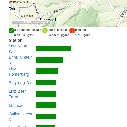
Quellen:
DORIS
,
basemap.at
sehr gering belastet
gering belastet
belastet
0 bis 35 µg/m³
35 bis 50 µg/m³
> 50 µg/m³
Station
Linz-Neue
Welt
Enns-Kristein
3
Linz-
Römerberg
Steyregg-Au
Linz-24er-
Turm
Grünbach
Gallneukirchen
3