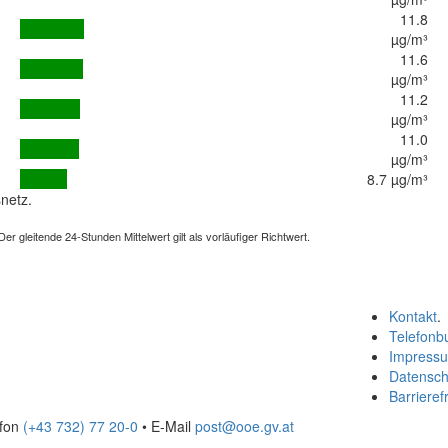
11.8
µg/m³
11.6
µg/m³
11.2
µg/m³
11.0
µg/m³
8.7 µg/m³
netz.
 gleitende 24-Stunden Mittelwert gilt als vorläufiger Richtwert.
Kontakt
.
Telefonb
Impress
Datensch
Barrierefr
efon
(+43 732) 77 20-0
• E-Mail
post@ooe.gv.at