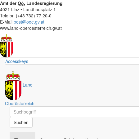
Amt der
Oö.
Landesregierung
4021 Linz • Landhausplatz 1
Telefon (+43 732) 77 20-0
E-Mail
post@ooe.gv.at
www.land-oberoesterreich.gv.at
Accesskeys
Land
Oberösterreich
Schnellsuche
Schnellsuche
Suchen