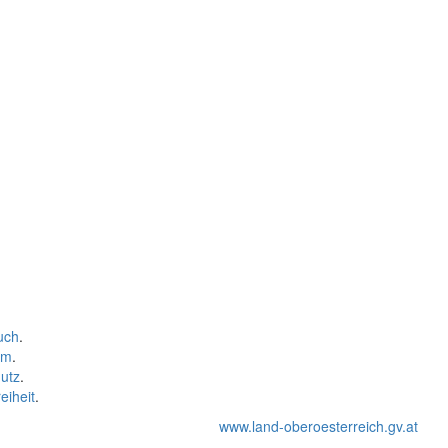
uch
.
um
.
utz
.
eiheit
.
www.land-oberoesterreich.gv.at