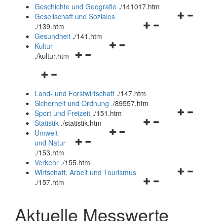
und
Geschichte und Geografie
.
/141017.htm
schließen
Navigationsm
Gesellschaft und Soziales
Navigationsmenü
öffnen
.
/139.htm
öffnen
und
Gesundheit
.
/141.htm
Navigationsmenü
und
schließen
Kultur
Navigationsmenü
öffnen
schließen
.
/kultur.htm
öffnen
und
Navigationsmenü
und
schließen
öffnen
schließen
Land- und Forstwirtschaft
.
/147.htm
und
Sicherheit und Ordnung
.
/89557.htm
schließen
Navigationsm
Sport und Freizeit
.
/151.htm
Navigationsmenü
öffnen
Statistik
.
/statistik.htm
Navigationsmenü
öffnen
und
Umwelt
Navigationsmenü
öffnen
und
schließen
und Natur
öffnen
und
schließen
.
/153.htm
und
schließen
Verkehr
.
/155.htm
schließen
Navigationsm
Wirtschaft, Arbeit und Tourismus
Navigationsmenü
öffnen
.
/157.htm
öffnen
und
und
schließen
Aktuelle Messwerte
schließen