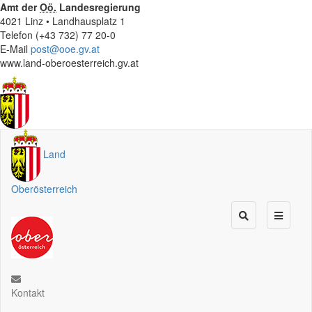
Amt der
Oö.
Landesregierung
4021 Linz • Landhausplatz 1
Telefon (+43 732) 77 20-0
E-Mail
post@ooe.gv.at
www.land-oberoesterreich.gv.at
Land
Oberösterreich
Kontakt