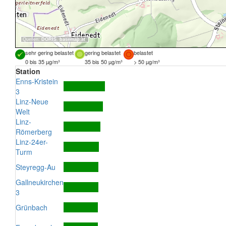
Quellen:
DORIS
,
basemap.at
sehr gering belastet
gering belastet
belastet
0 bis 35 µg/m³
35 bis 50 µg/m³
> 50 µg/m³
Station
Enns-Kristein
3
Linz-Neue
Welt
Linz-
Römerberg
Linz-24er-
Turm
Steyregg-Au
Gallneukirchen
3
Grünbach