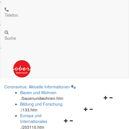
.
Telefon
.
Suche
.
Coronavirus: Aktuelle Informationen
Bauen und Wohnen
Navigationsm
.
/bauenundwohnen.htm
öffnen
Bildung und Forschung
Navigationsmenü
und
.
/133.htm
öffnen
schließen
Europa und
Navigationsmenü
und
Internationales
öffnen
schließen
.
/203110.htm