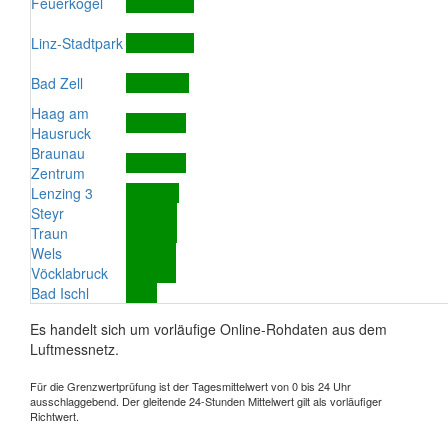
Feuerkogel
Linz-Stadtpark
Bad Zell
Haag am
Hausruck
Braunau
Zentrum
Lenzing 3
Steyr
Traun
Wels
Vöcklabruck
Bad Ischl
Es handelt sich um vorläufige Online-Rohdaten aus dem
Luftmessnetz.
Für die Grenzwertprüfung ist der Tagesmittelwert von 0 bis 24 Uhr
ausschlaggebend. Der gleitende 24-Stunden Mittelwert gilt als vorläufiger
Richtwert.