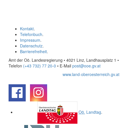
Kontakt
.
Telefonbuch
.
Impressum
.
Datenschutz
.
Barrierefreiheit
.
Amt der Oö. Landesregierung • 4021 Linz, Landhausplatz 1
•
Telefon
(+43 732) 77 20-0
• E-Mail
post@ooe.gv.at
www.land-oberoesterreich.gv.at
.
.
Oö.
Landtag
.