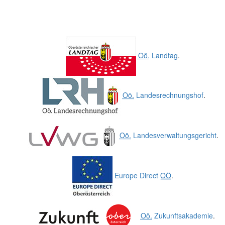
Oö.
Landtag
.
Oö.
Landesrechnungshof
.
Oö.
Landesverwaltungsgericht
.
Europe Direct
OÖ
.
Oö.
Zukunftsakademie
.