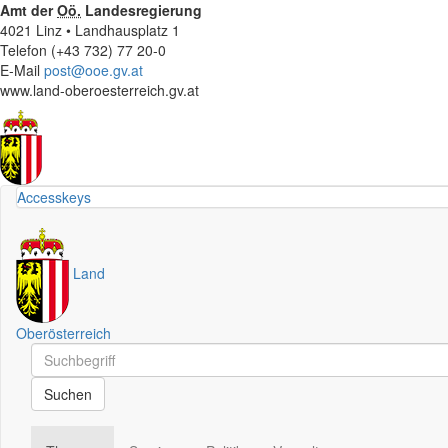
Amt der
Oö.
Landesregierung
4021 Linz • Landhausplatz 1
Telefon (+43 732) 77 20-0
E-Mail
post@ooe.gv.at
www.land-oberoesterreich.gv.at
Accesskeys
Land
Oberösterreich
Schnellsuche
Schnellsuche
Suchen