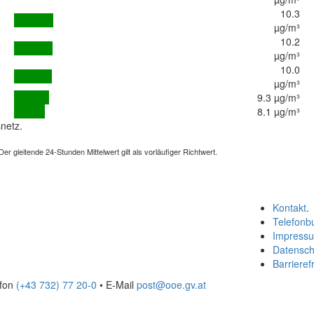
10.3
µg/m³
10.2
µg/m³
10.0
µg/m³
9.3 µg/m³
8.1 µg/m³
netz.
 gleitende 24-Stunden Mittelwert gilt als vorläufiger Richtwert.
Kontakt
.
Telefonb
Impress
Datensch
Barrierefr
efon
(+43 732) 77 20-0
• E-Mail
post@ooe.gv.at