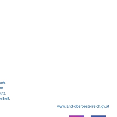
uch
.
um
.
utz
.
eiheit
.
www.land-oberoesterreich.gv.at