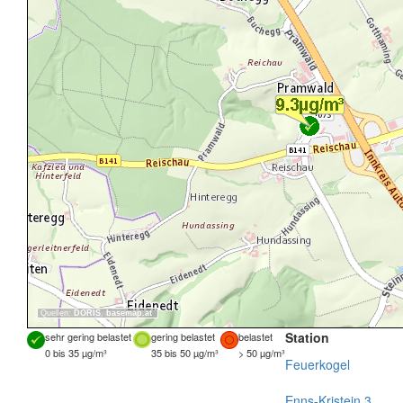
Quellen:
DORIS
,
basemap.at
Station
sehr gering belastet
gering belastet
belastet
0 bis 35 µg/m³
35 bis 50 µg/m³
> 50 µg/m³
Feuerkogel
Enns-Kristein 3