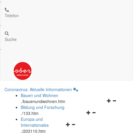
.
Telefon
.
Suche
.
Coronavirus: Aktuelle Informationen
Bauen und Wohnen
Navigationsm
.
/bauenundwohnen.htm
öffnen
Bildung und Forschung
Navigationsmenü
und
.
/133.htm
öffnen
schließen
Europa und
Navigationsmenü
und
Internationales
öffnen
schließen
.
/203110.htm