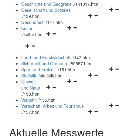
und
Geschichte und Geografie
.
/141017.htm
schließen
Navigationsm
Gesellschaft und Soziales
Navigationsmenü
öffnen
.
/139.htm
öffnen
und
Gesundheit
.
/141.htm
Navigationsmenü
und
schließen
Kultur
Navigationsmenü
öffnen
schließen
.
/kultur.htm
öffnen
und
Navigationsmenü
und
schließen
öffnen
schließen
Land- und Forstwirtschaft
.
/147.htm
und
Sicherheit und Ordnung
.
/89557.htm
schließen
Navigationsm
Sport und Freizeit
.
/151.htm
Navigationsmenü
öffnen
Statistik
.
/statistik.htm
Navigationsmenü
öffnen
und
Umwelt
Navigationsmenü
öffnen
und
schließen
und Natur
öffnen
und
schließen
.
/153.htm
und
schließen
Verkehr
.
/155.htm
schließen
Navigationsm
Wirtschaft, Arbeit und Tourismus
Navigationsmenü
öffnen
.
/157.htm
öffnen
und
und
schließen
Aktuelle Messwerte
schließen