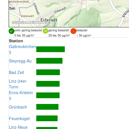
Quellen:
DORIS
,
basemap.at
sehr gering belastet
gering belastet
belastet
0 bis 35 µg/m³
35 bis 50 µg/m³
> 50 µg/m³
Station
Gallneukirchen
3
Steyregg-Au
Bad Zell
Linz-24er-
Turm
Enns-Kristein
3
Grünbach
Feuerkogel
Linz-Neue