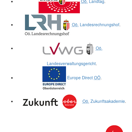
Oö.
Landtag
.
Oö.
Landesrechnungshof
.
Oö.
Landesverwaltungsgericht
.
Europe Direct
OÖ
.
Oö.
Zukunftsakademie
.