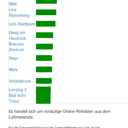
Welt
Linz-
Römerberg
Linz-Stadtpark
Haag am
Hausruck
Braunau
Zentrum
Steyr
Wels
Vöcklabruck
Lenzing 3
Bad Ischl
Traun
Es handelt sich um vorläufige Online-Rohdaten aus dem
Luftmessnetz.
Für die Grenzwertprüfung ist der Tagesmittelwert von 0 bis 24 Uhr