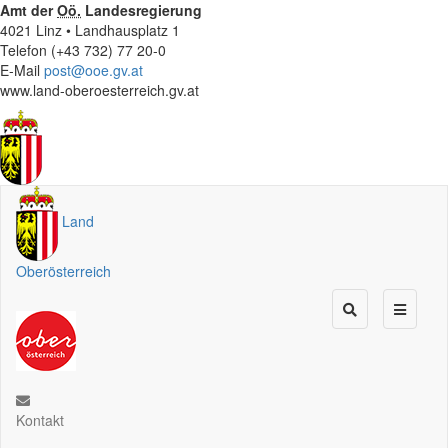
Amt der
Oö.
Landesregierung
4021 Linz • Landhausplatz 1
Telefon (+43 732) 77 20-0
E-Mail
post@ooe.gv.at
www.land-oberoesterreich.gv.at
Land
Oberösterreich
Kontakt