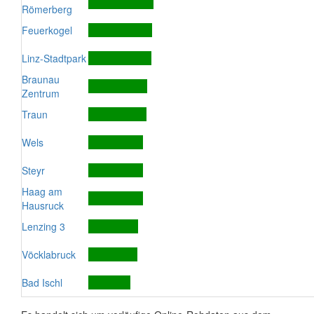
Römerberg
Feuerkogel
Linz-Stadtpark
Braunau
Zentrum
Traun
Wels
Steyr
Haag am
Hausruck
Lenzing 3
Vöcklabruck
Bad Ischl