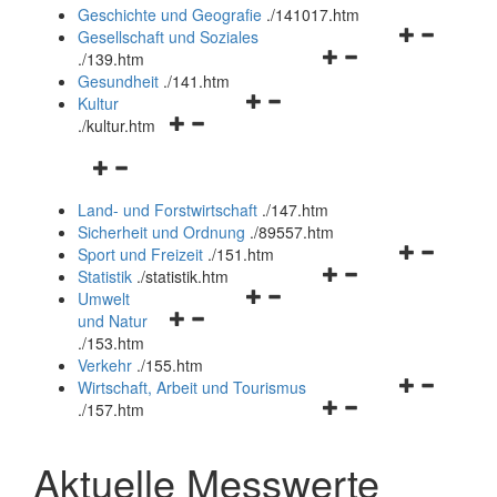
und
Geschichte und Geografie
.
/141017.htm
schließen
Navigationsm
Gesellschaft und Soziales
Navigationsmenü
öffnen
.
/139.htm
öffnen
und
Gesundheit
.
/141.htm
Navigationsmenü
und
schließen
Kultur
Navigationsmenü
öffnen
schließen
.
/kultur.htm
öffnen
und
Navigationsmenü
und
schließen
öffnen
schließen
Land- und Forstwirtschaft
.
/147.htm
und
Sicherheit und Ordnung
.
/89557.htm
schließen
Navigationsm
Sport und Freizeit
.
/151.htm
Navigationsmenü
öffnen
Statistik
.
/statistik.htm
Navigationsmenü
öffnen
und
Umwelt
Navigationsmenü
öffnen
und
schließen
und Natur
öffnen
und
schließen
.
/153.htm
und
schließen
Verkehr
.
/155.htm
schließen
Navigationsm
Wirtschaft, Arbeit und Tourismus
Navigationsmenü
öffnen
.
/157.htm
öffnen
und
und
schließen
Aktuelle Messwerte
schließen