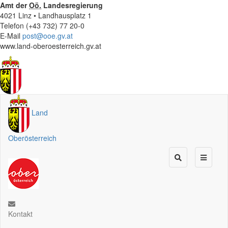
Amt der
Oö.
Landesregierung
4021 Linz • Landhausplatz 1
Telefon (+43 732) 77 20-0
E-Mail
post@ooe.gv.at
www.land-oberoesterreich.gv.at
Land
Oberösterreich
Kontakt