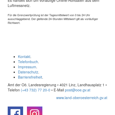
Es handelt sich um vorläufige Online-Rohdaten aus dem
Luftmessnetz.
Für die Grenzwertprüfung ist der Tagesmittelwert von 0 bis 24 Uhr
ausschlaggebend. Der gleitende 24-Stunden Mittelwert gilt als vorläufiger
Richtwert.
Kontakt
.
Telefonbuch
.
Impressum
.
Datenschutz
.
Barrierefreiheit
.
Amt der Oö. Landesregierung • 4021 Linz, Landhausplatz 1
•
Telefon
(+43 732) 77 20-0
• E-Mail
post@ooe.gv.at
www.land-oberoesterreich.gv.at