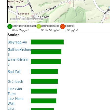
Quellen:
DORIS
,
basemap.at
sehr gering belastet
gering belastet
belastet
0 bis 35 µg/m³
35 bis 50 µg/m³
> 50 µg/m³
Station
Steyregg-Au
Gallneukirchen
3
Enns-Kristein
3
Bad Zell
Grünbach
Linz-24er-
Turm
Linz-Neue
Welt
Linz-