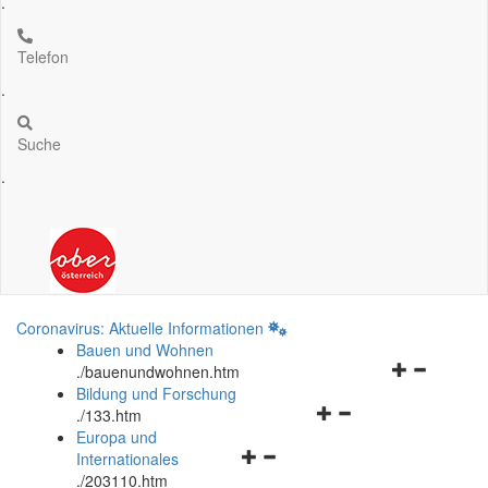
.
Telefon
.
Suche
.
Coronavirus: Aktuelle Informationen
Bauen und Wohnen
Navigationsm
.
/bauenundwohnen.htm
öffnen
Bildung und Forschung
Navigationsmenü
und
.
/133.htm
öffnen
schließen
Europa und
Navigationsmenü
und
Internationales
öffnen
schließen
.
/203110.htm