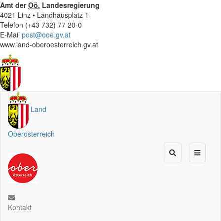
Amt der
Oö.
Landesregierung
4021 Linz • Landhausplatz 1
Telefon (+43 732) 77 20-0
E-Mail
post@ooe.gv.at
www.land-oberoesterreich.gv.at
Land
Oberösterreich
Kontakt