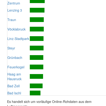
Zentrum
Lenzing 3
Traun
Vöcklabruck
Linz-Stadtpark
Steyr
Grünbach
Feuerkogel
Haag am
Hausruck
Bad Zell
Bad Ischl
Es handelt sich um vorläufige Online-Rohdaten aus dem