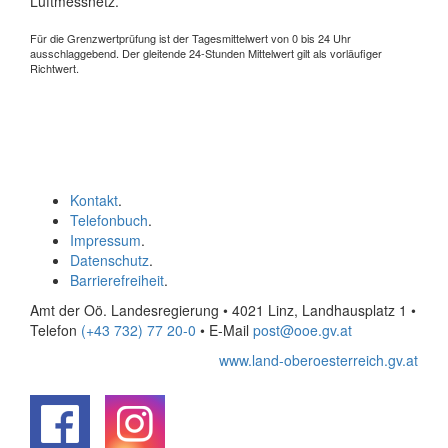
Luftmessnetz.
Für die Grenzwertprüfung ist der Tagesmittelwert von 0 bis 24 Uhr
ausschlaggebend. Der gleitende 24-Stunden Mittelwert gilt als vorläufiger
Richtwert.
Kontakt
.
Telefonbuch
.
Impressum
.
Datenschutz
.
Barrierefreiheit
.
Amt der Oö. Landesregierung • 4021 Linz, Landhausplatz 1
•
Telefon
(+43 732) 77 20-0
• E-Mail
post@ooe.gv.at
www.land-oberoesterreich.gv.at