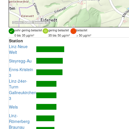
Quellen:
DORIS
,
basemap.at
sehr gering belastet
gering belastet
belastet
0 bis 35 µg/m³
35 bis 50 µg/m³
> 50 µg/m³
Station
Linz-Neue
Welt
Steyregg-Au
Enns-Kristein
3
Linz-24er-
Turm
Gallneukirchen
3
Wels
Linz-
Römerberg
Braunau