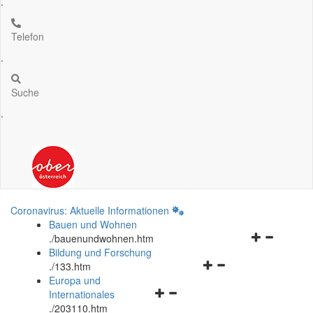
.
Telefon
.
Suche
.
Coronavirus: Aktuelle Informationen
Bauen und Wohnen
Navigationsm
.
/bauenundwohnen.htm
öffnen
Bildung und Forschung
Navigationsmenü
und
.
/133.htm
öffnen
schließen
Europa und
Navigationsmenü
und
Internationales
öffnen
schließen
.
/203110.htm