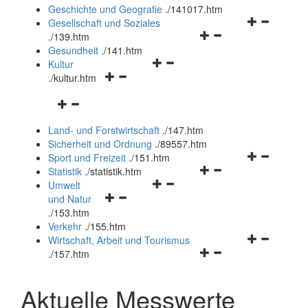
und
Geschichte und Geografie
.
/141017.htm
schließen
Navigationsm
Gesellschaft und Soziales
Navigationsmenü
öffnen
.
/139.htm
öffnen
und
Gesundheit
.
/141.htm
Navigationsmenü
und
schließen
Kultur
Navigationsmenü
öffnen
schließen
.
/kultur.htm
öffnen
und
Navigationsmenü
und
schließen
öffnen
schließen
Land- und Forstwirtschaft
.
/147.htm
und
Sicherheit und Ordnung
.
/89557.htm
schließen
Navigationsm
Sport und Freizeit
.
/151.htm
Navigationsmenü
öffnen
Statistik
.
/statistik.htm
Navigationsmenü
öffnen
und
Umwelt
Navigationsmenü
öffnen
und
schließen
und Natur
öffnen
und
schließen
.
/153.htm
und
schließen
Verkehr
.
/155.htm
schließen
Navigationsm
Wirtschaft, Arbeit und Tourismus
Navigationsmenü
öffnen
.
/157.htm
öffnen
und
und
schließen
Aktuelle Messwerte
schließen