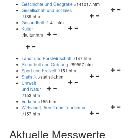
und
Geschichte und Geografie
.
/141017.htm
schließen
Navigationsm
Gesellschaft und Soziales
Navigationsmenü
öffnen
.
/139.htm
öffnen
und
Gesundheit
.
/141.htm
Navigationsmenü
und
schließen
Kultur
Navigationsmenü
öffnen
schließen
.
/kultur.htm
öffnen
und
Navigationsmenü
und
schließen
öffnen
schließen
Land- und Forstwirtschaft
.
/147.htm
und
Sicherheit und Ordnung
.
/89557.htm
schließen
Navigationsm
Sport und Freizeit
.
/151.htm
Navigationsmenü
öffnen
Statistik
.
/statistik.htm
Navigationsmenü
öffnen
und
Umwelt
Navigationsmenü
öffnen
und
schließen
und Natur
öffnen
und
schließen
.
/153.htm
und
schließen
Verkehr
.
/155.htm
schließen
Navigationsm
Wirtschaft, Arbeit und Tourismus
Navigationsmenü
öffnen
.
/157.htm
öffnen
und
und
schließen
Aktuelle Messwerte
schließen