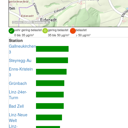
Quellen:
DORIS
,
basemap.at
sehr gering belastet
gering belastet
belastet
0 bis 35 µg/m³
35 bis 50 µg/m³
> 50 µg/m³
Station
Gallneukirchen
3
Steyregg-Au
Enns-Kristein
3
Grünbach
Linz-24er-
Turm
Bad Zell
Linz-Neue
Welt
Linz-