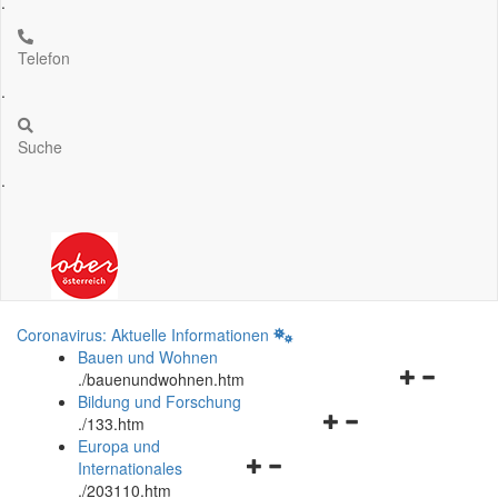
.
Telefon
.
Suche
.
Coronavirus: Aktuelle Informationen
Bauen und Wohnen
Navigationsm
.
/bauenundwohnen.htm
öffnen
Bildung und Forschung
Navigationsmenü
und
.
/133.htm
öffnen
schließen
Europa und
Navigationsmenü
und
Internationales
öffnen
schließen
.
/203110.htm