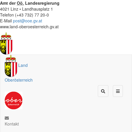
Amt der
Oö.
Landesregierung
4021 Linz • Landhausplatz 1
Telefon (+43 732) 77 20-0
E-Mail
post@ooe.gv.at
www.land-oberoesterreich.gv.at
Land
Oberösterreich
Kontakt