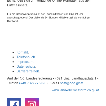
Es handelt sich um vorläufige Online-Rohdaten aus dem
Luftmessnetz.
Für die Grenzwertprüfung ist der Tagesmittelwert von 0 bis 24 Uhr
ausschlaggebend. Der gleitende 24-Stunden Mittelwert gilt als vorläufiger
Richtwert.
Kontakt
.
Telefonbuch
.
Impressum
.
Datenschutz
.
Barrierefreiheit
.
Amt der Oö. Landesregierung • 4021 Linz, Landhausplatz 1
•
Telefon
(+43 732) 77 20-0
• E-Mail
post@ooe.gv.at
www.land-oberoesterreich.gv.at