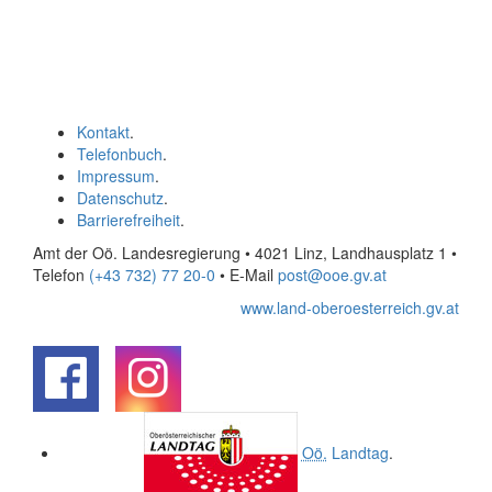
Kontakt
.
Telefonbuch
.
Impressum
.
Datenschutz
.
Barrierefreiheit
.
Amt der Oö. Landesregierung • 4021 Linz, Landhausplatz 1
•
Telefon
(+43 732) 77 20-0
• E-Mail
post@ooe.gv.at
www.land-oberoesterreich.gv.at
.
.
Oö.
Landtag
.