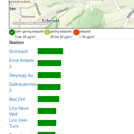
Quellen:
DORIS
,
basemap.at
sehr gering belastet
gering belastet
belastet
0 bis 35 µg/m³
35 bis 50 µg/m³
> 50 µg/m³
Station
Grünbach
Enns-Kristein
3
Steyregg-Au
Gallneukirchen
3
Bad Zell
Linz-Neue
Welt
Linz-24er-
Turm