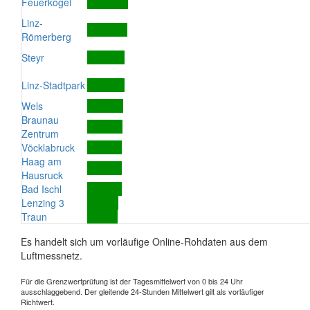
Feuerkogel
Linz-
Römerberg
Steyr
Linz-Stadtpark
Wels
Braunau
Zentrum
Vöcklabruck
Haag am
Hausruck
Bad Ischl
Lenzing 3
Traun
Es handelt sich um vorläufige Online-Rohdaten aus dem
Luftmessnetz.
Für die Grenzwertprüfung ist der Tagesmittelwert von 0 bis 24 Uhr
ausschlaggebend. Der gleitende 24-Stunden Mittelwert gilt als vorläufiger
Richtwert.