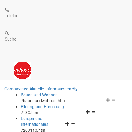
.
Telefon
.
Suche
.
Coronavirus: Aktuelle Informationen
Bauen und Wohnen
Navigationsm
.
/bauenundwohnen.htm
öffnen
Bildung und Forschung
Navigationsmenü
und
.
/133.htm
öffnen
schließen
Europa und
Navigationsmenü
und
Internationales
öffnen
schließen
.
/203110.htm