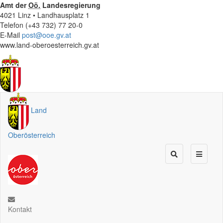
Amt der
Oö.
Landesregierung
4021 Linz • Landhausplatz 1
Telefon (+43 732) 77 20-0
E-Mail
post@ooe.gv.at
www.land-oberoesterreich.gv.at
Land
Oberösterreich
Kontakt