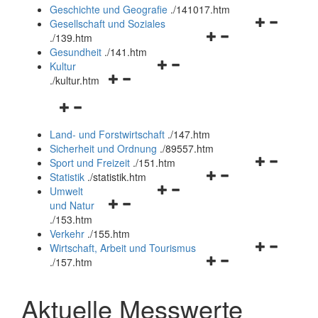
und
Geschichte und Geografie
.
/141017.htm
schließen
Navigationsm
Gesellschaft und Soziales
Navigationsmenü
öffnen
.
/139.htm
öffnen
und
Gesundheit
.
/141.htm
Navigationsmenü
und
schließen
Kultur
Navigationsmenü
öffnen
schließen
.
/kultur.htm
öffnen
und
Navigationsmenü
und
schließen
öffnen
schließen
Land- und Forstwirtschaft
.
/147.htm
und
Sicherheit und Ordnung
.
/89557.htm
schließen
Navigationsm
Sport und Freizeit
.
/151.htm
Navigationsmenü
öffnen
Statistik
.
/statistik.htm
Navigationsmenü
öffnen
und
Umwelt
Navigationsmenü
öffnen
und
schließen
und Natur
öffnen
und
schließen
.
/153.htm
und
schließen
Verkehr
.
/155.htm
schließen
Navigationsm
Wirtschaft, Arbeit und Tourismus
Navigationsmenü
öffnen
.
/157.htm
öffnen
und
und
schließen
Aktuelle Messwerte
schließen