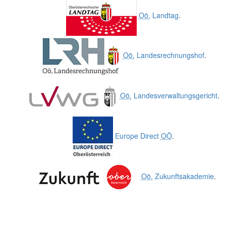
Oö.
Landtag
.
Oö.
Landesrechnungshof
.
Oö.
Landesverwaltungsgericht
.
Europe Direct
OÖ
.
Oö.
Zukunftsakademie
.