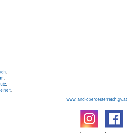
uch
.
um
.
utz
.
eiheit
.
www.land-oberoesterreich.gv.at
.
.