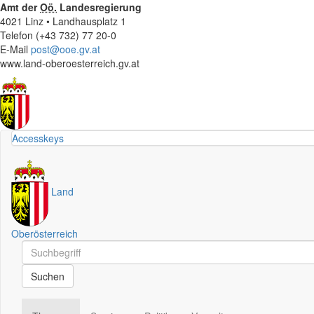
Amt der
Oö.
Landesregierung
4021 Linz • Landhausplatz 1
Telefon (+43 732) 77 20-0
E-Mail
post@ooe.gv.at
www.land-oberoesterreich.gv.at
Accesskeys
Land
Oberösterreich
Schnellsuche
Schnellsuche
Suchen