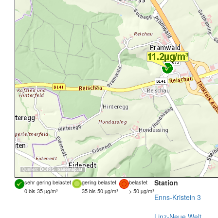
Quellen:
DORIS
,
basemap.at
Station
sehr gering belastet
gering belastet
belastet
0 bis 35 µg/m³
35 bis 50 µg/m³
> 50 µg/m³
Enns-Kristein 3
Linz-Neue Welt