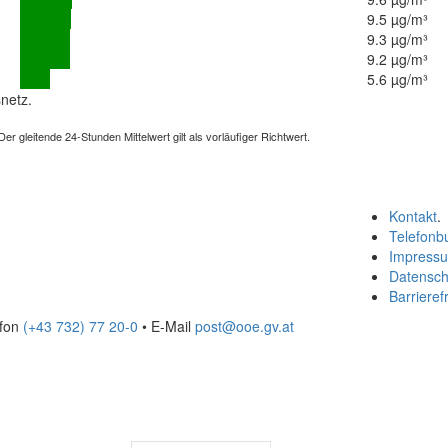
9.5 µg/m³
9.3 µg/m³
9.2 µg/m³
5.6 µg/m³
netz.
 gleitende 24-Stunden Mittelwert gilt als vorläufiger Richtwert.
Kontakt
.
Telefonb
Impress
Datensch
Barrierefr
efon
(+43 732) 77 20-0
• E-Mail
post@ooe.gv.at