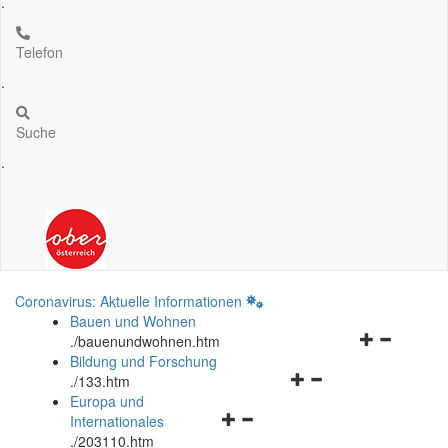
.
Telefon
.
Suche
.
Coronavirus: Aktuelle Informationen
Bauen und Wohnen
Navigationsm
.
/bauenundwohnen.htm
öffnen
Bildung und Forschung
Navigationsmenü
und
.
/133.htm
öffnen
schließen
Europa und
Navigationsmenü
und
Internationales
öffnen
schließen
.
/203110.htm