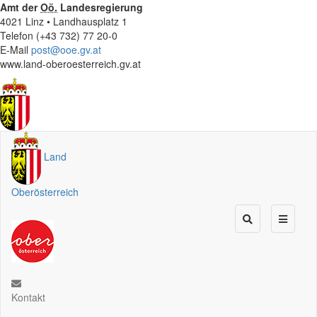
Amt der
Oö.
Landesregierung
4021 Linz • Landhausplatz 1
Telefon (+43 732) 77 20-0
E-Mail
post@ooe.gv.at
www.land-oberoesterreich.gv.at
Land
Oberösterreich
Kontakt