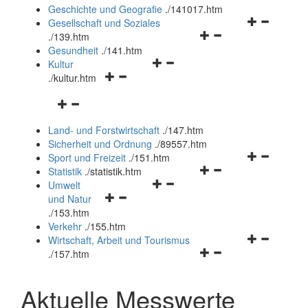
und
Geschichte und Geografie
.
/141017.htm
schließen
Navigationsm
Gesellschaft und Soziales
Navigationsmenü
öffnen
.
/139.htm
öffnen
und
Gesundheit
.
/141.htm
Navigationsmenü
und
schließen
Kultur
Navigationsmenü
öffnen
schließen
.
/kultur.htm
öffnen
und
Navigationsmenü
und
schließen
öffnen
schließen
Land- und Forstwirtschaft
.
/147.htm
und
Sicherheit und Ordnung
.
/89557.htm
schließen
Navigationsm
Sport und Freizeit
.
/151.htm
Navigationsmenü
öffnen
Statistik
.
/statistik.htm
Navigationsmenü
öffnen
und
Umwelt
Navigationsmenü
öffnen
und
schließen
und Natur
öffnen
und
schließen
.
/153.htm
und
schließen
Verkehr
.
/155.htm
schließen
Navigationsm
Wirtschaft, Arbeit und Tourismus
Navigationsmenü
öffnen
.
/157.htm
öffnen
und
und
schließen
Aktuelle Messwerte
schließen