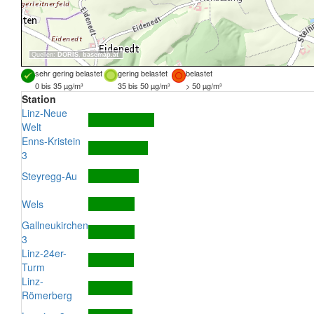
Quellen:
DORIS
,
basemap.at
sehr gering belastet
gering belastet
belastet
0 bis 35 µg/m³
35 bis 50 µg/m³
> 50 µg/m³
Station
Linz-Neue
Welt
Enns-Kristein
3
Steyregg-Au
Wels
Gallneukirchen
3
Linz-24er-
Turm
Linz-
Römerberg