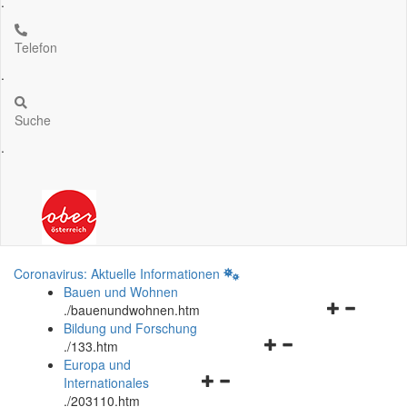
.
Telefon
.
Suche
.
Coronavirus: Aktuelle Informationen
Bauen und Wohnen
Navigationsm
.
/bauenundwohnen.htm
öffnen
Bildung und Forschung
Navigationsmenü
und
.
/133.htm
öffnen
schließen
Europa und
Navigationsmenü
und
Internationales
öffnen
schließen
.
/203110.htm