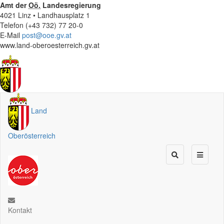
Amt der
Oö.
Landesregierung
4021 Linz • Landhausplatz 1
Telefon (+43 732) 77 20-0
E-Mail
post@ooe.gv.at
www.land-oberoesterreich.gv.at
Land
Oberösterreich
Kontakt