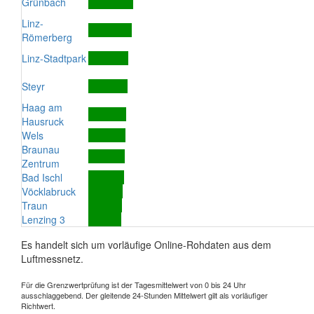
Grünbach
Linz-
Römerberg
Linz-Stadtpark
Steyr
Haag am
Hausruck
Wels
Braunau
Zentrum
Bad Ischl
Vöcklabruck
Traun
Lenzing 3
Es handelt sich um vorläufige Online-Rohdaten aus dem
Luftmessnetz.
Für die Grenzwertprüfung ist der Tagesmittelwert von 0 bis 24 Uhr
ausschlaggebend. Der gleitende 24-Stunden Mittelwert gilt als vorläufiger
Richtwert.