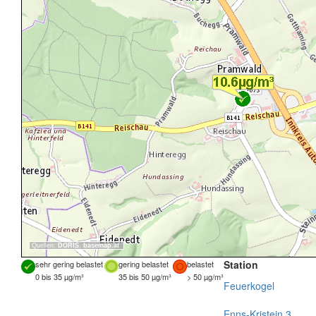
Quellen:
DORIS
,
basemap.at
Station
sehr gering belastet
gering belastet
belastet
0 bis 35 µg/m³
35 bis 50 µg/m³
> 50 µg/m³
Feuerkogel
Enns-Kristein 3