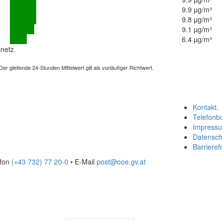
9.9 µg/m³
9.8 µg/m³
9.1 µg/m³
6.4 µg/m³
netz.
 gleitende 24-Stunden Mittelwert gilt als vorläufiger Richtwert.
Kontakt
.
Telefonb
Impress
Datensch
Barrierefr
efon
(+43 732) 77 20-0
• E-Mail
post@ooe.gv.at