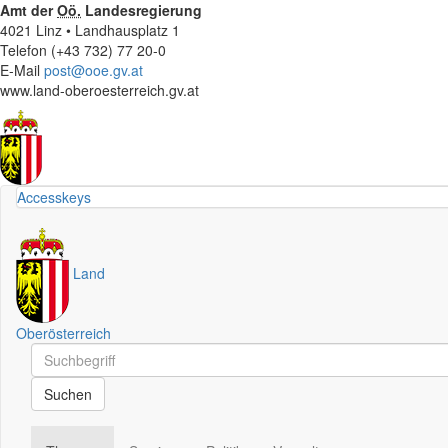
Amt der
Oö.
Landesregierung
4021 Linz • Landhausplatz 1
Telefon (+43 732) 77 20-0
E-Mail
post@ooe.gv.at
www.land-oberoesterreich.gv.at
Accesskeys
Land
Oberösterreich
Schnellsuche
Schnellsuche
Suchen