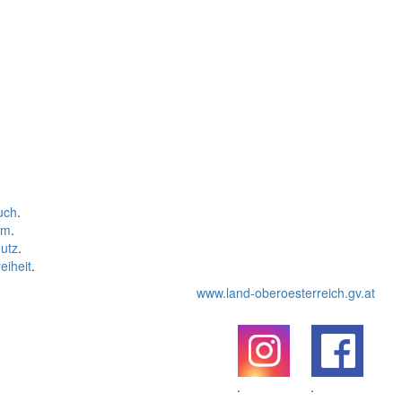
uch
.
um
.
utz
.
eiheit
.
www.land-oberoesterreich.gv.at
.
.