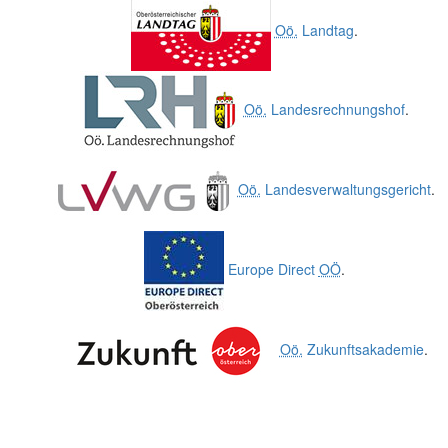
Oö.
Landtag
.
Oö.
Landesrechnungshof
.
Oö.
Landesverwaltungsgericht
.
Europe Direct
OÖ
.
Oö.
Zukunftsakademie
.